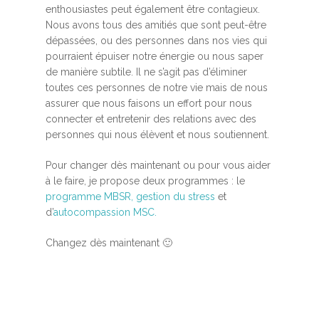
enthousiastes peut également être contagieux.
Nous avons tous des amitiés que sont peut-être
dépassées, ou des personnes dans nos vies qui
pourraient épuiser notre énergie ou nous saper
de manière subtile. Il ne s’agit pas d’éliminer
toutes ces personnes de notre vie mais de nous
assurer que nous faisons un effort pour nous
connecter et entretenir des relations avec des
personnes qui nous élèvent et nous soutiennent.
Accueil
Pour changer dès maintenant ou pour vous aider
MBSR, MSC &
à le faire, je propose deux programmes : le
Méditation
programme MBSR, gestion du stress
et
d’
autocompassion MSC.
MBSR
Thérapie :
Somatic experie
Changez dès maintenant 🙂
MSC
Méditation pleine cons
Stage de méditation
Somatic Experiencing
Entreprise
Retraite de pleine con
Thérapie psychocorpor