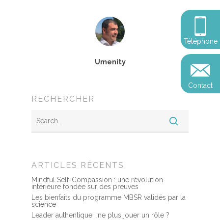
Programmes Entrepris
Développement
Somatic Expériencing
Calendrier
personnel
Révelez votre leadersh
votre impact
Devenir praticien en m
Révelez votre leadersh
Explorer
Téléphone
de pleine conscience
Conférences
votre impact
et découvrir
Umenity
Reconversion et transi
Blog
Podcast
professionnelle
Contact
Sandrine
Contact
RECHERCHER
Presse et médias
Témoignages
Podcast
ARTICLES RÉCENTS
Mindful Self-Compassion : une révolution
intérieure fondée sur des preuves
Les bienfaits du programme MBSR validés par la
science
Leader authentique : ne plus jouer un rôle ?