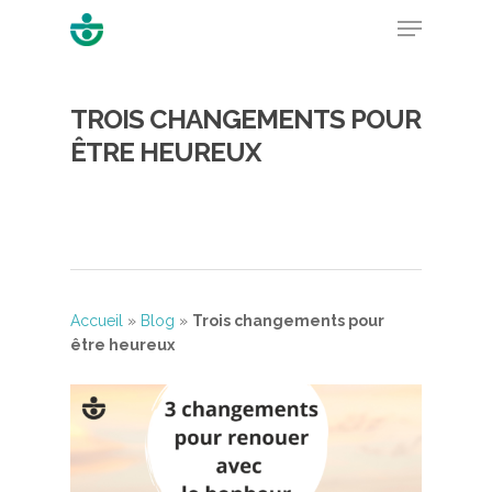
TROIS CHANGEMENTS POUR
Hit enter to search or ESC to close
ÊTRE HEUREUX
Accueil
»
Blog
»
Trois changements pour
être heureux