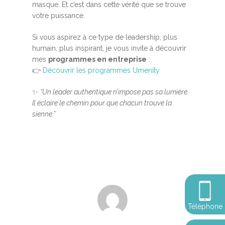
masque. Et c’est dans cette vérité que se trouve
votre puissance.
Si vous aspirez à ce type de leadership, plus
Accueil
humain, plus inspirant, je vous invite à découvrir
MBSR, MSC &
mes
programmes en entreprise
:
👉
Découvrir les programmes Umenity
Méditation
✨
“Un leader authentique n’impose pas sa lumière.
MBSR
Thérapie :
Il éclaire le chemin pour que chacun trouve la
Somatic experie
MSC
sienne.”
Méditation pleine cons
Stage de méditation
Somatic Experiencing
Entreprise
Retraite de pleine con
Thérapie psychocorpor
Programmes Entrepris
Développement
Somatic Expériencing
Calendrier
personnel
Révelez votre leadersh
votre impact
Devenir praticien en m
Révelez votre leadersh
Explorer
Téléphone
de pleine conscience
Conférences
votre impact
et découvrir