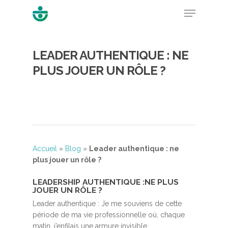
LEADER AUTHENTIQUE : NE
Hit enter to search or ESC to close
PLUS JOUER UN RÔLE ?
Accueil
»
Blog
»
Leader authentique : ne
plus jouer un rôle ?
LEADERSHIP AUTHENTIQUE :NE PLUS
JOUER UN RÔLE ?
Leader authentique : Je me souviens de cette
période de ma vie professionnelle où, chaque
matin, j’enfilais une armure invisible.