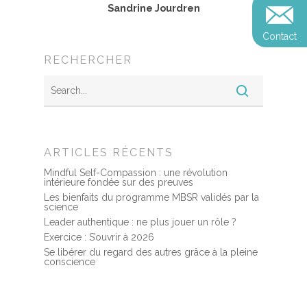
Sandrine Jourdren
Reconversion et transi
Blog
Podcast
professionnelle
Contact
Sandrine
Contact
RECHERCHER
Presse et médias
Témoignages
Podcast
ARTICLES RÉCENTS
Mindful Self-Compassion : une révolution
intérieure fondée sur des preuves
Les bienfaits du programme MBSR validés par la
science
Leader authentique : ne plus jouer un rôle ?
Exercice : S’ouvrir à 2026
Se libérer du regard des autres grâce à la pleine
conscience