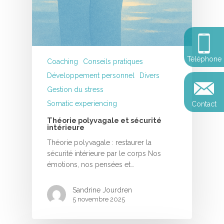
Entreprise
Retraite de pleine con
Thérapie psychocorpor
Programmes Entrepris
Développement
Somatic Expériencing
Calendrier
personnel
Révelez votre leadersh
votre impact
Devenir praticien en m
Révelez votre leadersh
Explorer
Téléphone
de pleine conscience
Coaching
Conseils pratiques
Conférences
votre impact
et découvrir
Développement personnel
Divers
Reconversion et transi
Gestion du stress
Blog
Podcast
professionnelle
Somatic experiencing
Contact
Sandrine
Contact
Théorie polyvagale et sécurité
Presse et médias
intérieure
Témoignages
Théorie polyvagale : restaurer la
sécurité intérieure par le corps Nos
Podcast
émotions, nos pensées et…
Sandrine Jourdren
5 novembre 2025