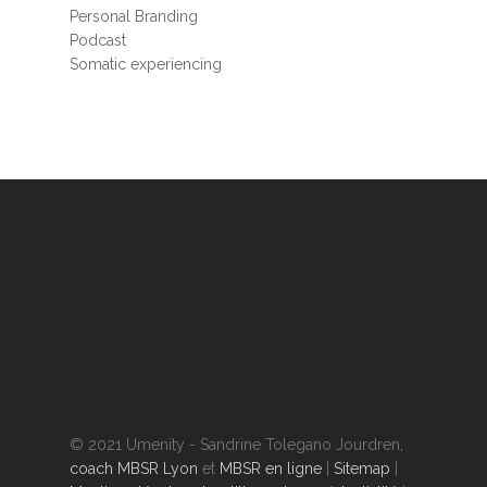
Personal Branding
Podcast
Somatic experiencing
© 2021 Umenity - Sandrine Tolegano Jourdren,
coach MBSR Lyon
et
MBSR en ligne
|
Sitemap
|