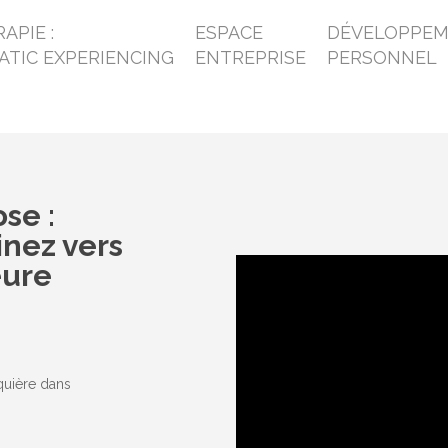
APIE :
ESPACE
DÉVELOPPE
ATIC EXPERIENCING
ENTREPRISE
PERSONNEL
se :
nez vers
eure
quière dans