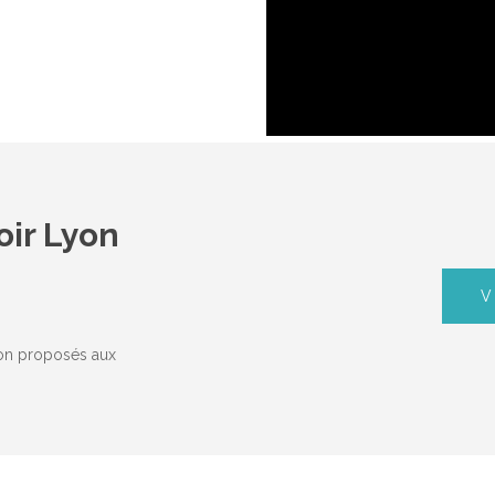
oir Lyon
V
ion proposés aux