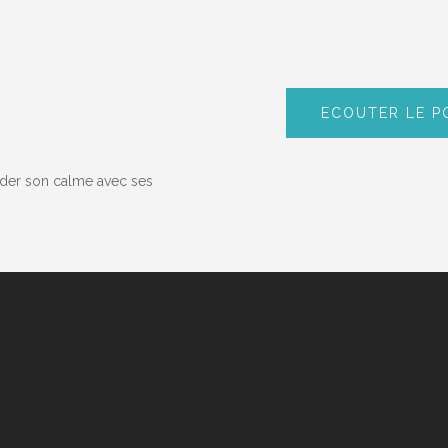
ECOUTER LE P
der son calme avec ses