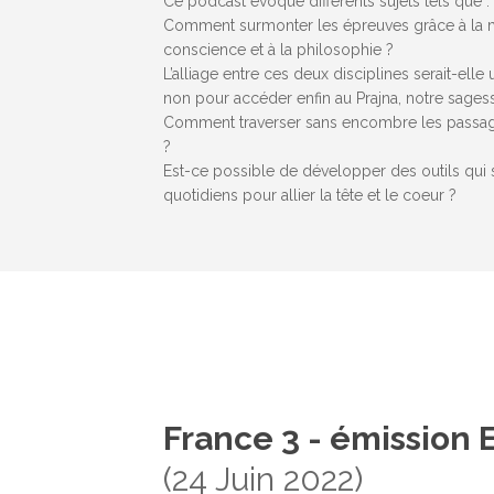
Ce podcast évoque différents sujets tels que :
Comment surmonter les épreuves grâce à la m
conscience et à la philosophie ?
L’alliage entre ces deux disciplines serait-elle
Hit enter to search or ESC to close
non pour accéder enfin au Prajna, notre sagess
Comment traverser sans encombre les passages
?
Est-ce possible de développer des outils qui s
quotidiens pour allier la tête et le coeur ?
France 3 - émission
(24 Juin 2022)