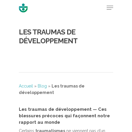
LES TRAUMAS DE
Hit enter to search or ESC to close
DÉVELOPPEMENT
Accueil
»
Blog
»
Les traumas de
développement
Les traumas de développement — Ces
blessures précoces qui façonnent notre
rapport au monde
Certains
traumatismes
ne viennent pas d’un