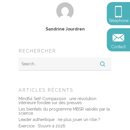
Somatic Expériencing
Calendrier
personnel
Révelez votre leadersh
votre impact
Devenir praticien en m
Révelez votre leadersh
Explorer
Téléphone
de pleine conscience
Conférences
votre impact
et découvrir
Sandrine Jourdren
Reconversion et transi
Blog
Podcast
professionnelle
Contact
Sandrine
RECHERCHER
Contact
Presse et médias
Témoignages
Podcast
ARTICLES RÉCENTS
Mindful Self-Compassion : une révolution
intérieure fondée sur des preuves
Les bienfaits du programme MBSR validés par la
science
Leader authentique : ne plus jouer un rôle ?
Exercice : S’ouvrir à 2026