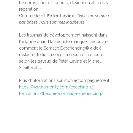
Le corps, une fois écouté, devient un allié de la
réparation.
Comme le dit
Peter Levine
:
“Nous ne sommes
pas brisés, nous sommes inachevés.”
Les
traumas de développement
naissent dans
l’enfance quand la sécurité manque. Découvrez
comment le
Somatic Experiencing®
aide à
Accueil
restaurer le lien à soi et la
sécurité intérieure
,
selon les travaux de Peter Levine et Michel
MBSR, MSC &
Schittecatte.
Méditation
Plus d’informations sur mon accompagnement :
https://www.umenity.com/coaching-et-
MBSR
Thérapie :
formations/therapie-somatic-experiencing/
Somatic experie
MSC
Méditation pleine cons
Stage de méditation
Somatic Experiencing
Entreprise
Retraite de pleine con
Thérapie psychocorpor
Programmes Entrepris
Développement