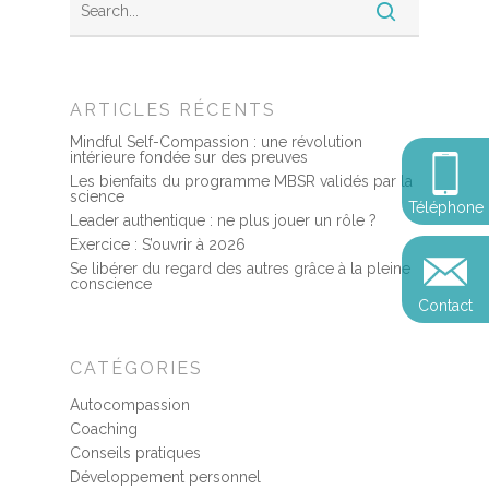
Somatic experie
MSC
Méditation pleine cons
Stage de méditation
Somatic Experiencing
Entreprise
ARTICLES RÉCENTS
Retraite de pleine con
Thérapie psychocorpor
Programmes Entrepris
Développement
Somatic Expériencing
Mindful Self-Compassion : une révolution
Calendrier
personnel
intérieure fondée sur des preuves
Révelez votre leadersh
Les bienfaits du programme MBSR validés par la
votre impact
Devenir praticien en m
science
Révelez votre leadersh
Explorer
Téléphone
de pleine conscience
Conférences
Leader authentique : ne plus jouer un rôle ?
votre impact
et découvrir
Exercice : S’ouvrir à 2026
Reconversion et transi
Se libérer du regard des autres grâce à la pleine
Blog
Podcast
conscience
professionnelle
Contact
Sandrine
Contact
Presse et médias
CATÉGORIES
Témoignages
Autocompassion
Podcast
Coaching
Conseils pratiques
Développement personnel