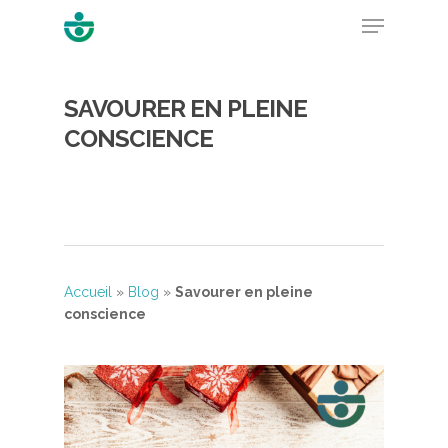
SAVOURER EN PLEINE
Hit enter to search or ESC to close
CONSCIENCE
Accueil
»
Blog
»
Savourer en pleine
conscience