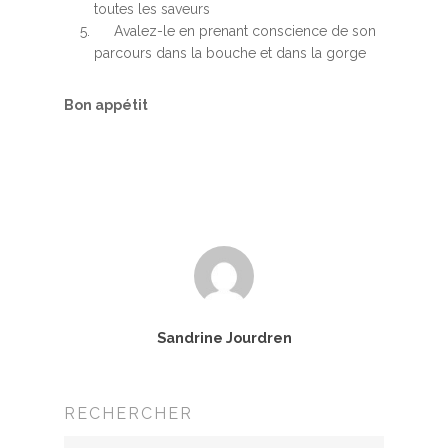
toutes les saveurs
Avalez-le en prenant conscience de son
parcours dans la bouche et dans la gorge
Bon appétit
Accueil
Sandrine Jourdren
MBSR, MSC &
Méditation
RECHERCHER
MBSR
Thérapie :