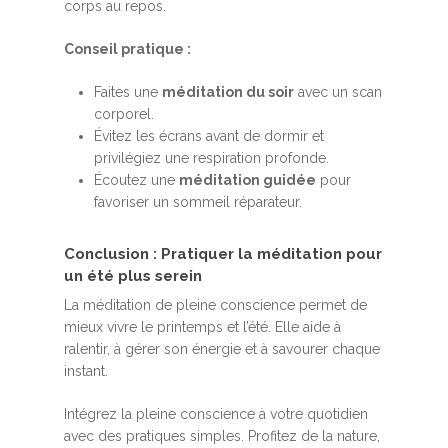
corps au repos.
Conseil pratique :
Faites une
méditation du soir
avec un scan
corporel.
Évitez les écrans avant de dormir et
privilégiez une respiration profonde.
Écoutez une
méditation guidée
pour
favoriser un sommeil réparateur.
Conclusion : Pratiquer la méditation pour
un été plus serein
Accueil
La méditation de pleine conscience permet de
mieux vivre le printemps et l’été. Elle aide à
MBSR, MSC &
ralentir, à gérer son énergie et à savourer chaque
Méditation
instant.
MBSR
Thérapie :
Intégrez la pleine conscience à votre quotidien
avec des pratiques simples. Profitez de la nature,
MSC