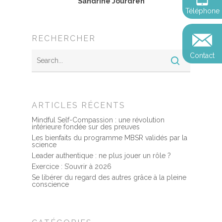
votre impact
Sandrine Jourdren
Devenir praticien en m
Révelez votre leadersh
Explorer
Téléphone
de pleine conscience
Conférences
votre impact
et découvrir
Reconversion et transi
RECHERCHER
Blog
Podcast
professionnelle
Contact
Sandrine
Contact
Presse et médias
Témoignages
ARTICLES RÉCENTS
Podcast
Mindful Self-Compassion : une révolution
intérieure fondée sur des preuves
Les bienfaits du programme MBSR validés par la
science
Leader authentique : ne plus jouer un rôle ?
Exercice : S’ouvrir à 2026
Se libérer du regard des autres grâce à la pleine
conscience