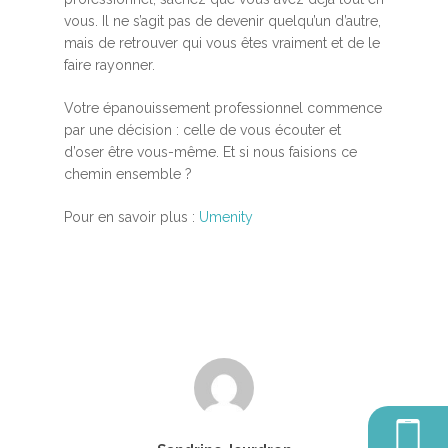
vous. Il ne s’agit pas de devenir quelqu’un d’autre,
mais de retrouver qui vous êtes vraiment et de le
faire rayonner.
Votre épanouissement professionnel commence
par une décision : celle de vous écouter et
Accueil
d’oser être vous-même. Et si nous faisions ce
chemin ensemble ?
MBSR, MSC &
Méditation
Pour en savoir plus :
Umenity
MBSR
Thérapie :
Somatic experie
MSC
Méditation pleine cons
Stage de méditation
Somatic Experiencing
Entreprise
Retraite de pleine con
Thérapie psychocorpor
Programmes Entrepris
Développement
Somatic Expériencing
Calendrier
personnel
Révelez votre leadersh