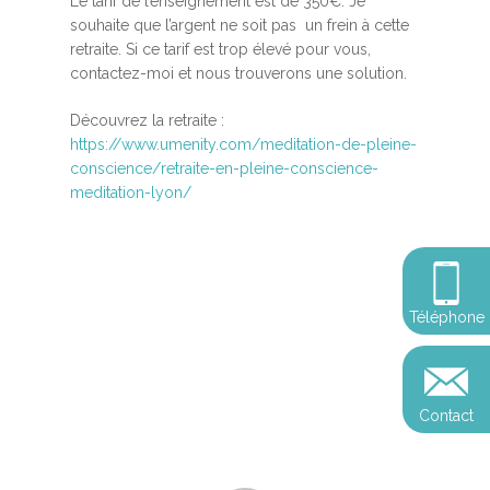
MBSR, MSC &
Le tarif de l’enseignement est de 350€. Je
souhaite que l’argent ne soit pas un frein à cette
Méditation
retraite. Si ce tarif est trop élevé pour vous,
MBSR
contactez-moi et nous trouverons une solution.
Thérapie :
Somatic experie
MSC
Découvrez la retraite :
https://www.umenity.com/meditation-de-pleine-
Méditation pleine cons
conscience/retraite-en-pleine-conscience-
Stage de méditation
Somatic Experiencing
Entreprise
meditation-lyon/
Retraite de pleine con
Thérapie psychocorpor
Programmes Entrepris
Développement
Somatic Expériencing
Calendrier
personnel
Révelez votre leadersh
votre impact
Devenir praticien en m
Révelez votre leadersh
Explorer
Téléphone
de pleine conscience
Conférences
votre impact
et découvrir
Reconversion et transi
Blog
Podcast
professionnelle
Contact
Sandrine
Contact
Presse et médias