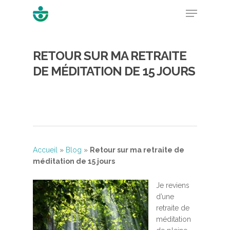
RETOUR SUR MA RETRAITE
Hit enter to search or ESC to close
DE MÉDITATION DE 15 JOURS
Accueil
»
Blog
»
Retour sur ma retraite de
méditation de 15 jours
Je reviens
d’une
retraite de
méditation