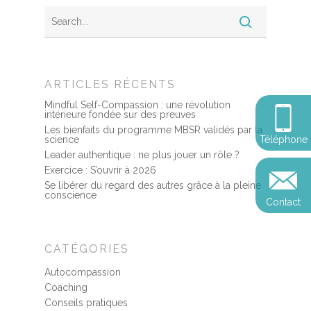
Somatic experie
MSC
Méditation pleine cons
Stage de méditation
Somatic Experiencing
Entreprise
Retraite de pleine con
Thérapie psychocorpor
ARTICLES RÉCENTS
Programmes Entrepris
Développement
Somatic Expériencing
Calendrier
Mindful Self-Compassion : une révolution
personnel
Révelez votre leadersh
intérieure fondée sur des preuves
votre impact
Devenir praticien en m
Les bienfaits du programme MBSR validés par la
Révelez votre leadersh
Explorer
Téléphone
science
de pleine conscience
Conférences
votre impact
Leader authentique : ne plus jouer un rôle ?
et découvrir
Exercice : S’ouvrir à 2026
Reconversion et transi
Blog
Podcast
Se libérer du regard des autres grâce à la pleine
professionnelle
conscience
Contact
Sandrine
Contact
Presse et médias
CATÉGORIES
Témoignages
Autocompassion
Podcast
Coaching
Conseils pratiques