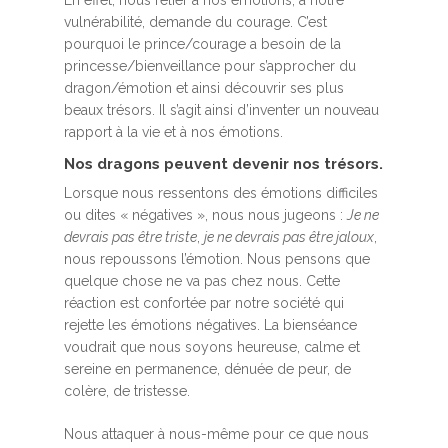
En effet, nous relier à nos émotions, à notre
vulnérabilité, demande du courage. C’est
pourquoi le prince/courage a besoin de la
princesse/bienveillance pour s’approcher du
dragon/émotion et ainsi découvrir ses plus
beaux trésors. Il s’agit ainsi d’inventer un nouveau
rapport à la vie et à nos émotions.
Nos dragons peuvent devenir nos trésors.
Lorsque nous ressentons des émotions difficiles
ou dites « négatives », nous nous jugeons :
Je ne
devrais pas être triste
,
je ne devrais pas être jaloux
,
nous repoussons l’émotion. Nous pensons que
quelque chose ne va pas chez nous. Cette
réaction est confortée par notre société qui
rejette les émotions négatives. La bienséance
voudrait que nous soyons heureuse, calme et
sereine en permanence, dénuée de peur, de
colère, de tristesse.
Nous attaquer à nous-même pour ce que nous