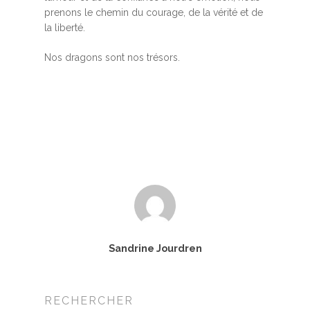
prenons le chemin du courage, de la vérité et de
la liberté.
Nos dragons sont nos trésors.
Accueil
MBSR, MSC &
Sandrine Jourdren
Méditation
MBSR
Thérapie :
RECHERCHER