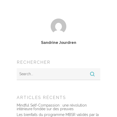
Sandrine Jourdren
Accueil
RECHERCHER
MBSR, MSC &
Méditation
MBSR
Thérapie :
Somatic experie
MSC
ARTICLES RÉCENTS
Méditation pleine cons
Mindful Self-Compassion : une révolution
intérieure fondée sur des preuves
Stage de méditation
Somatic Experiencing
Entreprise
Les bienfaits du programme MBSR validés par la