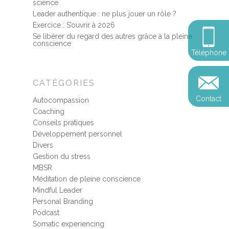
science
Retraite de pleine con
Thérapie psychocorpor
Programmes Entrepris
Développement
Leader authentique : ne plus jouer un rôle ?
Somatic Expériencing
Exercice : S’ouvrir à 2026
Calendrier
personnel
Révelez votre leadersh
Se libérer du regard des autres grâce à la pleine
votre impact
Devenir praticien en m
conscience
Révelez votre leadersh
Explorer
Téléphone
de pleine conscience
Conférences
votre impact
et découvrir
Reconversion et transi
CATÉGORIES
Blog
Podcast
professionnelle
Contact
Autocompassion
Sandrine
Contact
Coaching
Presse et médias
Conseils pratiques
Développement personnel
Témoignages
Divers
Podcast
Gestion du stress
MBSR
Méditation de pleine conscience
Mindful Leader
Personal Branding
Podcast
Somatic experiencing