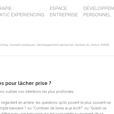
APIE :
ESPACE
DÉVELOPPE
ATIC EXPERIENCING
ENTREPRISE
PERSONNEL
ching
,
Conseils pratiques
,
Développement personnel
,
Gestion du stress
,
MBSR
s pour lâcher prise ?
ns oublier nos intentions les plus profondes.
t regardent en arrière, les questions qu’ils posent le plus souvent ne
pte bancaire ? ou “Combien de livres ai-je écrit?” ou “Qu’est-ce
lège d’être avec une personne qui est consciente au moment de sa