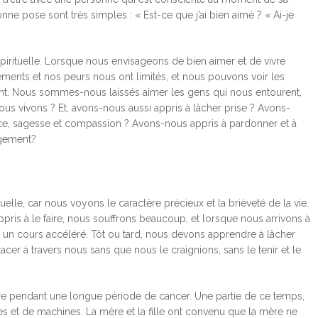
ne pose sont très simples : « Est-ce que j’ai bien aimé ? « Ai-je
irituelle. Lorsque nous envisageons de bien aimer et de vivre
ments et nos peurs nous ont limités, et nous pouvons voir les
t. Nous sommes-nous laissés aimer les gens qui nous entourent,
ous vivons ? Et, avons-nous aussi appris à lâcher prise ? Avons-
âce, sagesse et compassion ? Avons-nous appris à pardonner et à
jugement?
uelle, car nous voyons le caractère précieux et la brièveté de la vie.
ppris à le faire, nous souffrons beaucoup, et lorsque nous arrivons à
e un cours accéléré. Tôt ou tard, nous devons apprendre à lâcher
acer à travers nous sans que nous le craignions, sans le tenir et le
ère pendant une longue période de cancer. Une partie de ce temps,
bes et de machines. La mère et la fille ont convenu que la mère ne