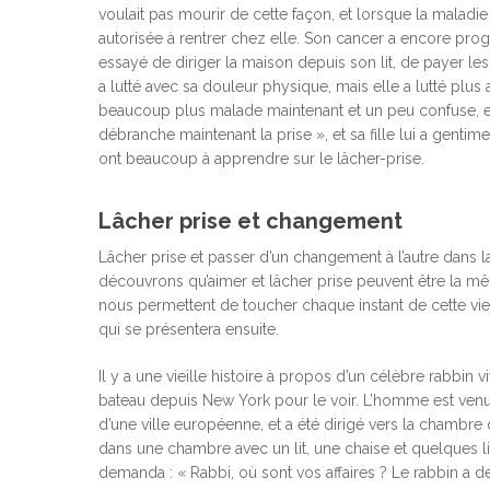
voulait pas mourir de cette façon, et lorsque la maladie a
autorisée à rentrer chez elle. Son cancer a encore prog
essayé de diriger la maison depuis son lit, de payer les 
a lutté avec sa douleur physique, mais elle a lutté plus a
beaucoup plus malade maintenant et un peu confuse, elle a a
débranche maintenant la prise », et sa fille lui a gentim
ont beaucoup à apprendre sur le lâcher-prise.
Lâcher prise et changement
Lâcher prise et passer d’un changement à l’autre dans la 
découvrons qu’aimer et lâcher prise peuvent être la 
nous permettent de toucher chaque instant de cette vie
qui se présentera ensuite.
Il y a une vieille histoire à propos d’un célèbre rabbin
bateau depuis New York pour le voir. L’homme est ven
d’une ville européenne, et a été dirigé vers la chambre du
dans une chambre avec un lit, une chaise et quelques liv
demanda : « Rabbi, où sont vos affaires ? Le rabbin a de