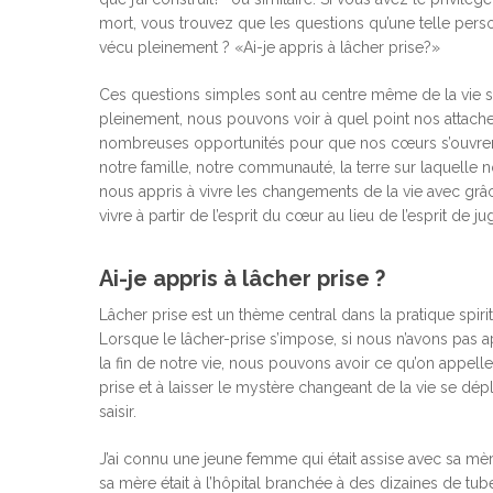
mort, vous trouvez que les questions qu’une telle person
vécu pleinement ? «Ai-je appris à lâcher prise?»
Ces questions simples sont au centre même de la vie sp
pleinement, nous pouvons voir à quel point nos attache
nombreuses opportunités pour que nos cœurs s’ouvren
Hit enter to search or ESC to close
notre famille, notre communauté, la terre sur laquelle n
nous appris à vivre les changements de la vie avec gr
vivre à partir de l’esprit du cœur au lieu de l’esprit de 
Ai-je appris à lâcher prise ?
Lâcher prise est un thème central dans la pratique spirit
Lorsque le lâcher-prise s’impose, si nous n’avons pas a
la fin de notre vie, nous pouvons avoir ce qu’on appell
prise et à laisser le mystère changeant de la vie se dépl
saisir.
J’ai connu une jeune femme qui était assise avec sa m
sa mère était à l’hôpital branchée à des dizaines de tu