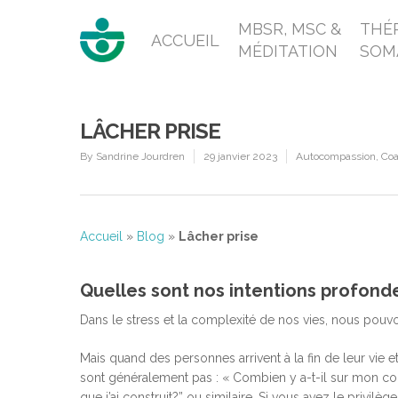
MBSR, MSC &
THÉR
ACCUEIL
MÉDITATION
SOM
LÂCHER PRISE
By
Sandrine Jourdren
29 janvier 2023
Autocompassion
,
Coa
Accueil
»
Blog
»
Lâcher prise
Quelles sont nos intentions profonde
Dans le stress et la complexité de nos vies, nous pouvo
Mais quand des personnes arrivent à la fin de leur vie e
sont généralement pas : « Combien y a-t-il sur mon com
que j’ai construit?” ou similaire. Si vous avez le privi