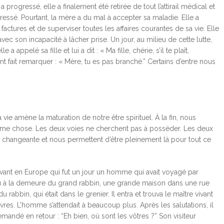
 progressé, elle a finalement été retirée de tout l’attirail médical et
ressé. Pourtant, la mère a du mal à accepter sa maladie. Elle a
factures et de superviser toutes les affaires courantes de sa vie. Elle
vec son incapacité à lâcher prise. Un jour, au milieu de cette lutte,
ppelé sa fille et lui a dit : « Ma fille, chérie, s’il te plaît,
ent fait remarquer : « Mère, tu es pas branché.” Certains d’entre nous
vie amène la maturation de notre être spirituel. À la fin, nous
même chose. Les deux voies ne cherchent pas à posséder. Les deux
 changeante et nous permettent d’être pleinement là pour tout ce
 vivant en Europe qui fut un jour un homme qui avait voyagé par
u à la demeure du grand rabbin, une grande maison dans une rue
 rabbin, qui était dans le grenier. Il entra et trouva le maître vivant
res. L’homme s’attendait à beaucoup plus. Après les salutations, il
mandé en retour : “Eh bien, où sont les vôtres ?” Son visiteur