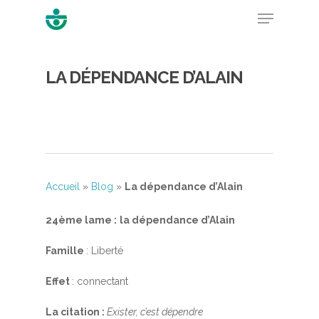
LA DÉPENDANCE D’ALAIN
Hit enter to search or ESC to close
Accueil
»
Blog
»
La dépendance d’Alain
24ème lame :
la dépendance d’Alain
Famille
: Liberté
Effet
: connectant
La citation :
Exister, c’est dépendre