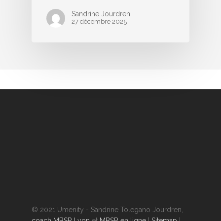
Sandrine Jourdren
27 décembre 2025
© 2021 Umenity - Sandrine Tolegano Jourdren,
coach MBSR Lyon
et
MBSR en ligne
|
Sitemap
|