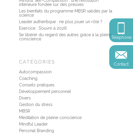
Mindful Self-Compassion : une révolution
Stage de méditation
Somatic Experiencing
Entreprise
intérieure fondée sur des preuves
Les bienfaits du programme MBSR validés par la
Retraite de pleine con
Thérapie psychocorpor
Programmes Entrepris
Développement
science
Somatic Expériencing
Calendrier
Leader authentique : ne plus jouer un rôle ?
personnel
Révelez votre leadersh
Exercice : S’ouvrir à 2026
votre impact
Devenir praticien en m
Se libérer du regard des autres grâce à la pleine
Révelez votre leadersh
Explorer
Téléphone
de pleine conscience
conscience
Conférences
votre impact
et découvrir
Reconversion et transi
Blog
Podcast
professionnelle
CATÉGORIES
Contact
Sandrine
Contact
Autocompassion
Presse et médias
Coaching
Conseils pratiques
Témoignages
Développement personnel
Podcast
Divers
Gestion du stress
MBSR
Méditation de pleine conscience
Mindful Leader
Personal Branding