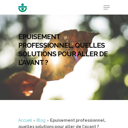
EPUISEMENT
Hit enter to search or ESC to close
PROFESSIONNEL, QUELLES
SOLUTIONS POUR ALLER DE
L’AVANT ?
Accueil
»
Blog
»
Epuisement professionnel,
quelles solutions pour aller de l’avant ?