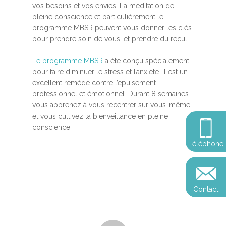
vos besoins et vos envies. La méditation de
Méditation
pleine conscience et particulièrement le
programme MBSR peuvent vous donner les clés
MBSR
Thérapie :
pour prendre soin de vous, et prendre du recul.
Somatic experie
MSC
Le programme MBSR
a été conçu spécialement
Méditation pleine cons
pour faire diminuer le stress et l’anxiété. Il est un
Stage de méditation
Somatic Experiencing
excellent remède contre l’épuisement
Entreprise
professionnel et émotionnel. Durant 8 semaines
Retraite de pleine con
Thérapie psychocorpor
Programmes Entrepris
Développement
vous apprenez à vous recentrer sur vous-même
Somatic Expériencing
et vous cultivez la bienveillance en pleine
Calendrier
personnel
Révelez votre leadersh
conscience.
votre impact
Devenir praticien en m
Révelez votre leadersh
Explorer
Téléphone
de pleine conscience
Conférences
votre impact
et découvrir
Reconversion et transi
Blog
Podcast
professionnelle
Contact
Sandrine
Contact
Presse et médias