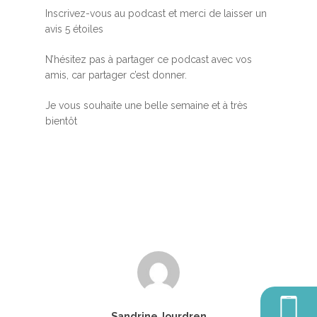
Inscrivez-vous au podcast et merci de laisser un
avis 5 étoiles
N’hésitez pas à partager ce podcast avec vos
amis, car partager c’est donner.
Accueil
Je vous souhaite une belle semaine et à très
bientôt
MBSR, MSC &
Méditation
MBSR
Thérapie :
Somatic experie
MSC
Méditation pleine cons
Stage de méditation
Somatic Experiencing
Entreprise
Retraite de pleine con
Thérapie psychocorpor
Programmes Entrepris
Développement
Somatic Expériencing
Calendrier
personnel
Révelez votre leadersh
votre impact
Sandrine Jourdren