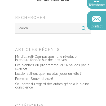
Devenir praticien en m
Révelez votre leadersh
Explorer
Téléphone
de pleine conscience
Conférences
votre impact
et découvrir
Reconversion et transi
RECHERCHER
Blog
Podcast
professionnelle
Contact
Sandrine
Contact
Presse et médias
Témoignages
ARTICLES RÉCENTS
Podcast
Mindful Self-Compassion : une révolution
intérieure fondée sur des preuves
Les bienfaits du programme MBSR validés par la
science
Leader authentique : ne plus jouer un rôle ?
Exercice : S’ouvrir à 2026
Se libérer du regard des autres grâce à la pleine
conscience
CATÉGORIES