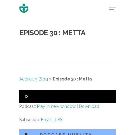
EPISODE 30 : METTA
Hit enter to search or ESC to close
Accueil
»
Blog
»
Episode 30 : Metta
Lecteur
audio
Podcast:
Play in new window
|
Download
Subscribe:
Email
|
RSS