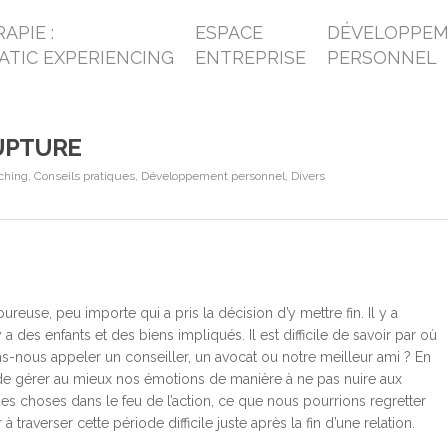
APIE :
ESPACE
DÉVELOPPE
ATIC EXPERIENCING
ENTREPRISE
PERSONNEL
UPTURE
ching
,
Conseils pratiques
,
Développement personnel
,
Divers
reuse, peu importe qui a pris la décision d’y mettre fin. Il y a
 a des enfants et des biens impliqués. Il est difficile de savoir par où
nous appeler un conseiller, un avocat ou notre meilleur ami ? En
t de gérer au mieux nos émotions de manière à ne pas nuire aux
e des choses dans le feu de l’action, ce que nous pourrions regretter
traverser cette période difficile juste après la fin d’une relation.