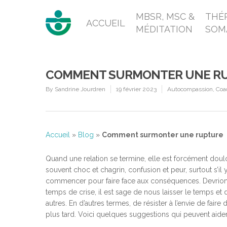
MBSR, MSC &
THÉR
ACCUEIL
MÉDITATION
SOM
COMMENT SURMONTER UNE R
By
Sandrine Jourdren
19 février 2023
Autocompassion
,
Coa
Accueil
»
Blog
»
Comment surmonter une rupture
Quand une relation se termine, elle est forcément doulou
souvent choc et chagrin, confusion et peur, surtout s’il y
commencer pour faire face aux conséquences. Devrions-
temps de crise, il est sage de nous laisser le temps e
autres. En d’autres termes, de résister à l’envie de fair
plus tard. Voici quelques suggestions qui peuvent aider à 