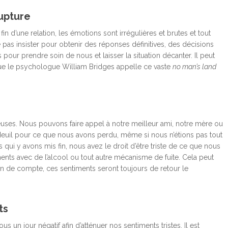
upture
in d’une relation, les émotions sont irrégulières et brutes et tout
 pas insister pour obtenir des réponses définitives, des décisions
our prendre soin de nous et laisser la situation décanter. Il peut
e que le psychologue William Bridges appelle ce vaste
no man’s land
reuses. Nous pouvons faire appel à notre meilleur ami, notre mère ou
deuil pour ce que nous avons perdu, même si nous n’étions pas tout
us qui y avons mis fin, nous avez le droit d’être triste de ce que nous
nts avec de l’alcool ou tout autre mécanisme de fuite. Cela peut
in de compte, ces sentiments seront toujours de retour le
ts
us un jour négatif afin d’atténuer nos sentiments tristes. Il est