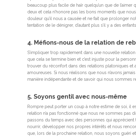
beaucoup plus facile de haïr quelqu’un que de l’aimer q
deux et cela n’honore pas les bons moments que nous a
douleur qu’il nous a causée et ne fait que prolonger no
tentation de le dénigrer, d’autant plus s’il y a des enfant
4. Méfions-nous de la relation de re
S’impliquer trop rapidement dans une nouvelle relation 
que cela se termine bien et c’est injuste pour la perso
trouver du réconfort dans des relations platoniques e
amoureuses. Si nous réalisons que nous n’avons jamais é
manière indépendante et de savoir qui nous sommes ré
5. Soyons gentil avec nous-même
Rompre peut porter un coup à notre estime de soi, il e
relation n’a pas fonctionné que nous ne sommes pas di
passons du temps avec des personnes qui apprécient to
nourrir, développer nos propres intérêts et nous renco
que, lors de la prochaine relation, nous soyons guéri et 