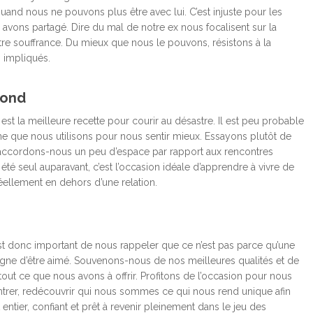
uand nous ne pouvons plus être avec lui. C’est injuste pour les
vons partagé. Dire du mal de notre ex nous focalisent sur la
tre souffrance. Du mieux que nous le pouvons, résistons à la
s impliqués.
bond
est la meilleure recette pour courir au désastre. Il est peu probable
nne que nous utilisons pour nous sentir mieux. Essayons plutôt de
t accordons-nous un peu d’espace par rapport aux rencontres
té seul auparavant, c’est l’occasion idéale d’apprendre à vivre de
ellement en dehors d’une relation.
st donc important de nous rappeler que ce n’est pas parce qu’une
gne d’être aimé. Souvenons-nous de nos meilleures qualités et de
ut ce que nous avons à offrir. Profitons de l’occasion pour nous
ntrer, redécouvrir qui nous sommes ce qui nous rend unique afin
entier, confiant et prêt à revenir pleinement dans le jeu des