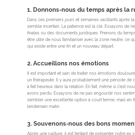
1. Donnons-nous du temps après la r
Dans ces premiers jours et semaines vacillants après la f
semble incertain. La patience est la clé. Essayons de ne
Hit enter to search or ESC to close
finales ou des documents juridiques. Prenons du temps p
être utile de nous familiariser avec la zone neutre, c
qui existe entre une fin et un nouveau départ.
2. Accueillons nos émotions
Il est important et sain de traiter nos émotions doulou
un thérapeute. Il y aura probablement une période de 
à fait heureux dans la relation. En fait, même si c’est no
avons perdu. Essayons de ne pas engourdir nos sentime
sembler une excellente option à court terme, mais en f
lendemain matin.
3. Souvenons-nous des bons momen
Après une rupture, il est tentant de présenter notre ex so