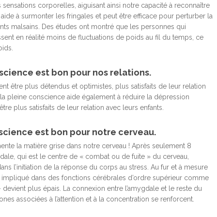
ensations corporelles, aiguisant ainsi notre capacité à reconnaître
s aide à surmonter les fringales et peut être efficace pour perturber la
ents malsains. Des études ont montré que les personnes qui
ent en réalité moins de fluctuations de poids au fil du temps, ce
oids.
science est bon pour nos relations.
t être plus détendus et optimistes, plus satisfaits de leur relation
la pleine conscience aide également à réduire la dépression
 être plus satisfaits de leur relation avec leurs enfants.
nscience est bon pour notre cerveau.
mente la matière grise dans notre cerveau ! Après seulement 8
dale, qui est le centre de « combat ou de fuite » du cerveau,
ans l’initiation de la réponse du corps au stress. Au fur et à mesure
 est impliqué dans des fonctions cérébrales d’ordre supérieur comme
– devient plus épais. La connexion entre l’amygdale et le reste du
ones associées à l’attention et à la concentration se renforcent.