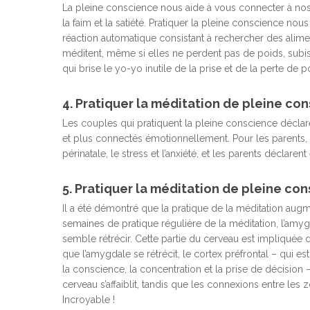
La pleine conscience nous aide à vous connecter à nos s
la faim et la satiété. Pratiquer la pleine conscience nou
réaction automatique consistant à rechercher des alim
méditent, même si elles ne perdent pas de poids, subiss
qui brise le yo-yo inutile de la prise et de la perte de p
4. Pratiquer la méditation de pleine con
Les couples qui pratiquent la pleine conscience déclaren
et plus connectés émotionnellement. Pour les parents, 
périnatale, le stress et l’anxiété, et les parents déclarent
5. Pratiquer la méditation de pleine co
Il a été démontré que la pratique de la méditation aug
semaines de pratique régulière de la méditation, l’amyg
semble rétrécir. Cette partie du cerveau est impliquée d
que l’amygdale se rétrécit, le cortex préfrontal – qui
la conscience, la concentration et la prise de décision 
cerveau s’affaiblit, tandis que les connexions entre les z
Incroyable !