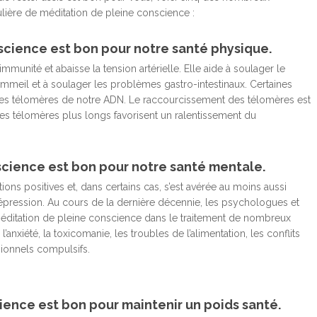
lière de méditation de pleine conscience :
nscience est bon pour notre santé physique.
immunité et abaisse la tension artérielle. Elle aide à soulager le
sommeil et à soulager les problèmes gastro-intestinaux. Certaines
les télomères de notre ADN. Le raccourcissement des télomères est
 des télomères plus longs favorisent un ralentissement du
science est bon pour notre santé mentale.
ns positives et, dans certains cas, s’est avérée au moins aussi
dépression. Au cours de la dernière décennie, les psychologues et
méditation de pleine conscience dans le traitement de nombreux
xiété, la toxicomanie, les troubles de l’alimentation, les conflits
ssionnels compulsifs.
ience est bon pour maintenir un poids santé.