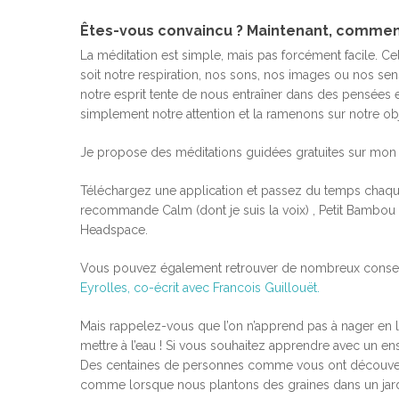
Êtes-vous convaincu ? Maintenant, comme
La méditation est simple, mais pas forcément facile. Ce
soit notre respiration, nos sons, nos images ou nos se
notre esprit tente de nous entraîner dans des pensées et
simplement notre attention et la ramenons sur notre ob
Je propose des méditations guidées gratuites sur mon
Téléchargez une application et passez du temps chaque 
recommande Calm (dont je suis la voix) , Petit Bambou 
Headspace.
Vous pouvez également retrouver de nombreux conseil
Eyrolles, co-écrit avec Francois Guillouët.
Mais rappelez-vous que l’on n’apprend pas à nager en lis
mettre à l’eau ! Si vous souhaitez apprendre avec un ens
Des centaines de personnes comme vous ont découvert 
comme lorsque nous plantons des graines dans un jardi