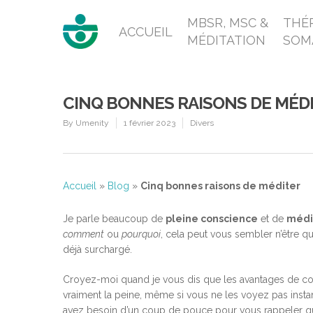
MBSR, MSC &
THÉR
ACCUEIL
MÉDITATION
SOM
CINQ BONNES RAISONS DE MÉD
By
Umenity
1 février 2023
Divers
Accueil
»
Blog
»
Cinq bonnes raisons de méditer
Je parle beaucoup de
pleine conscience
et de
médi
comment
ou
pourquoi
, cela peut vous sembler n’être q
déjà surchargé.
Croyez-moi quand je vous dis que les avantages de co
vraiment la peine, même si vous ne les voyez pas inst
avez besoin d’un coup de pouce pour vous rappeler qu