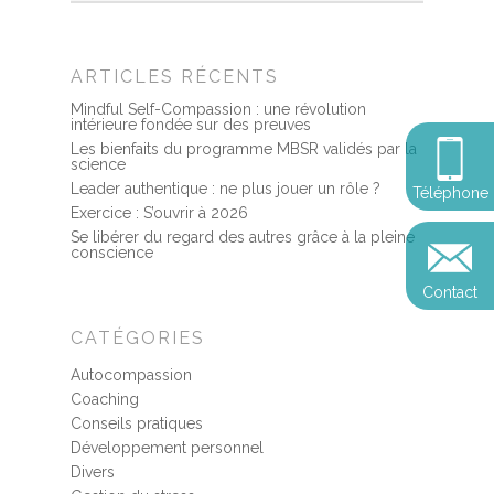
Méditation pleine cons
Stage de méditation
Somatic Experiencing
Entreprise
ARTICLES RÉCENTS
Retraite de pleine con
Thérapie psychocorpor
Programmes Entrepris
Développement
Mindful Self-Compassion : une révolution
Somatic Expériencing
intérieure fondée sur des preuves
Calendrier
personnel
Révelez votre leadersh
Les bienfaits du programme MBSR validés par la
science
votre impact
Devenir praticien en m
Révelez votre leadersh
Explorer
Leader authentique : ne plus jouer un rôle ?
Téléphone
de pleine conscience
Conférences
votre impact
Exercice : S’ouvrir à 2026
et découvrir
Se libérer du regard des autres grâce à la pleine
Reconversion et transi
conscience
Blog
Podcast
professionnelle
Contact
Sandrine
Contact
CATÉGORIES
Presse et médias
Autocompassion
Témoignages
Coaching
Podcast
Conseils pratiques
Développement personnel
Divers