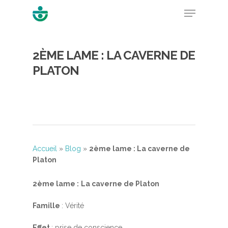
2ÈME LAME : LA CAVERNE DE
Hit enter to search or ESC to close
PLATON
Accueil
»
Blog
»
2ème lame : La caverne de
Platon
2ème lame :
La caverne de Platon
Famille
: Vérité
Effet
: prise de conscience