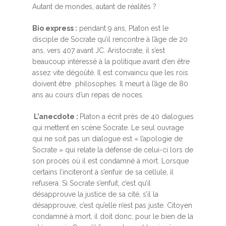
Autant de mondes, autant de réalités ?
Bio express :
pendant 9 ans, Platon est le
disciple de Socrate qu’il rencontre à l’âge de 20
ans, vers 407 avant JC. Aristocrate, il s’est
beaucoup intéressé à la politique avant d’en être
assez vite dégoûté. Il est convaincu que les rois
doivent être philosophes. Il meurt à l’âge de 80
ans au cours d’un repas de noces.
L’anecdote :
Platon a écrit près de 40 dialogues
qui mettent en scène Socrate. Le seul ouvrage
qui ne soit pas un dialogue est « l’apologie de
Socrate » qui relate la défense de celui-ci lors de
son procès où il est condamné à mort. Lorsque
certains l’inciteront à s’enfuir de sa cellule, il
refusera. Si Socrate s’enfuit, c’est qu’il
désapprouve la justice de sa cité, s’il la
désapprouve, c’est qu’elle n’est pas juste. Citoyen
condamné à mort, il doit donc, pour le bien de la