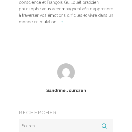
conscience et François Guillouët praticien
philosophe vous accompagnent afin d’apprendre
à traverser vos émotions difficiles et vivre dans un
monde en mutation :
ici
Accueil
Sandrine Jourdren
MBSR, MSC &
Méditation
RECHERCHER
MBSR
Thérapie :
Somatic experie
MSC