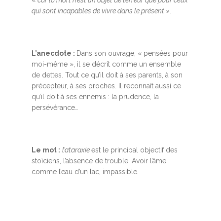
«
car la mort n’est un objet de terreur que pour ceux
qui sont incapables de vivre dans le présent »
.
L’anecdote :
Dans son ouvrage, « pensées pour
moi-même », il se décrit comme un ensemble
de dettes. Tout ce qu’il doit à ses parents, à son
précepteur, à ses proches. Il reconnaît aussi ce
qu’il doit à ses ennemis : la prudence, la
persévérance…
Le mot :
l’ataraxie
est le principal objectif des
stoïciens, l’absence de trouble. Avoir l’âme
comme l’eau d’un lac, impassible.