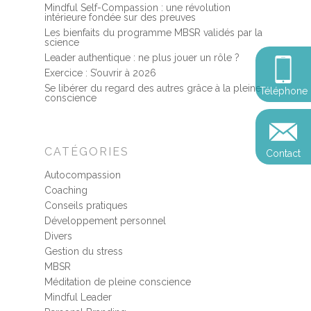
Stage de méditation
Somatic Experiencing
Entreprise
Mindful Self-Compassion : une révolution
intérieure fondée sur des preuves
Retraite de pleine con
Thérapie psychocorpor
Les bienfaits du programme MBSR validés par la
Programmes Entrepris
Développement
science
Somatic Expériencing
Calendrier
personnel
Leader authentique : ne plus jouer un rôle ?
Révelez votre leadersh
Exercice : S’ouvrir à 2026
votre impact
Devenir praticien en m
Révelez votre leadersh
Explorer
Se libérer du regard des autres grâce à la pleine
Téléphone
de pleine conscience
conscience
Conférences
votre impact
et découvrir
Reconversion et transi
Blog
Podcast
professionnelle
CATÉGORIES
Contact
Sandrine
Contact
Autocompassion
Presse et médias
Coaching
Conseils pratiques
Témoignages
Développement personnel
Podcast
Divers
Gestion du stress
MBSR
Méditation de pleine conscience
Mindful Leader