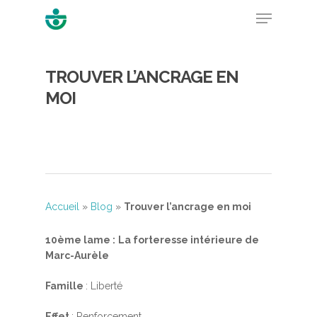
TROUVER L’ANCRAGE EN
Hit enter to search or ESC to close
MOI
Accueil
»
Blog
»
Trouver l’ancrage en moi
10ème lame :
La forteresse intérieure de
Marc-Aurèle
Famille
: Liberté
Effet
: Renforcement