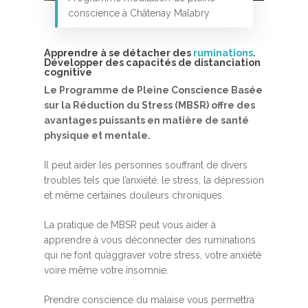
conscience à Châtenay Malabry
Apprendre à se détacher des
ruminations
.
Développer des capacités de distanciation
cognitive
Le Programme de Pleine Conscience Basée
sur la Réduction du Stress (MBSR) offre des
avantages puissants en matière de santé
Accueil
physique et mentale.
MBSR, MSC &
Il peut aider les personnes souffrant de divers
Méditation
troubles tels que l’anxiété, le stress, la dépression
et même certaines douleurs chroniques.
MBSR
Thérapie :
Somatic experie
MSC
La pratique de MBSR peut vous aider à
apprendre à vous déconnecter des ruminations
Méditation pleine cons
qui ne font qu’aggraver votre stress, votre anxiété
Stage de méditation
Somatic Experiencing
Entreprise
voire même votre insomnie.
Retraite de pleine con
Thérapie psychocorpor
Programmes Entrepris
Développement
Prendre conscience du malaise vous permettra