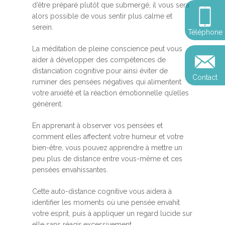
Somatic Expériencing
d’être préparé plutôt que submergé, il vous sera
Calendrier
personnel
Révelez votre leadersh
alors possible de vous sentir plus calme et
votre impact
Devenir praticien en m
serein.
Révelez votre leadersh
Explorer
Téléphone
de pleine conscience
Conférences
votre impact
et découvrir
La méditation de pleine conscience peut vous
Reconversion et transi
aider à développer des compétences de
Blog
Podcast
professionnelle
distanciation cognitive pour ainsi éviter de
Contact
Sandrine
ruminer des pensées négatives qui alimentent
Contact
votre anxiété et la réaction émotionnelle qu’elles
Presse et médias
génèrent.
Témoignages
En apprenant à observer vos pensées et
Podcast
comment elles affectent votre humeur et votre
bien-être, vous pouvez apprendre à mettre un
peu plus de distance entre vous-même et ces
pensées envahissantes.
Cette auto-distance cognitive vous aidera à
identifier les moments où une pensée envahit
votre esprit, puis à appliquer un regard lucide sur
elle sans réagir excessivement