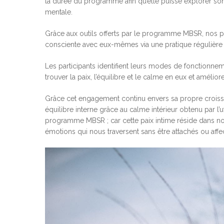
la durée du programme afin qu’elle puisse explorer s
mentale.
Grâce aux outils offerts par le programme MBSR, nos p
consciente avec eux-mêmes via une pratique régulière 
Les participants identifient leurs modes de fonctionnem
trouver la paix, l’équilibre et le calme en eux et amélior
Grâce cet engagement continu envers sa propre croiss
équilibre interne grâce au calme intérieur obtenu par l
programme MBSR ; car cette paix intime réside dans no
émotions qui nous traversent sans être attachés ou affe