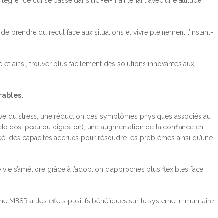
tégrer ce qui se passe dans l’ici-et-maintenant avec une attitude
e prendre du recul face aux situations et vivre pleinement l’instant-
t ainsi, trouver plus facilement des solutions innovantes aux
rables.
ative du stress, une réduction des symptômes physiques associés au
 de dos, peau ou digestion), une augmentation de la confiance en
é, des capacités accrues pour résoudre les problèmes ainsi qu’une
e vie s’améliore grâce à l’adoption d’approches plus flexibles face
me MBSR a des effets positifs bénéfiques sur le système immunitaire