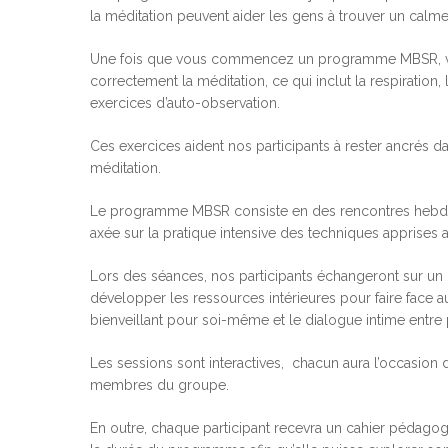
la méditation peuvent aider les gens à trouver un calme 
Une fois que vous commencez un programme MBSR, vous
correctement la méditation, ce qui inclut la respiration,
exercices d’auto-observation.
Ces exercices aident nos participants à rester ancrés da
méditation.
Le programme MBSR consiste en des rencontres hebdom
axée sur la pratique intensive des techniques apprise
Lors des séances, nos participants échangeront sur un 
développer les ressources intérieures pour faire face au
bienveillant pour soi-même et le dialogue intime entre 
Les sessions sont interactives, chacun aura l’occasion 
Hit enter to search or ESC to close
membres du groupe.
En outre, chaque participant recevra un cahier pédagog