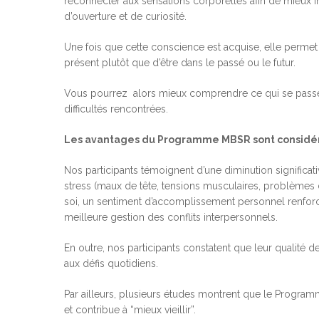
reconnecter aux sensations corporelles afin de mieux in
d’ouverture et de curiosité.
Une fois que cette conscience est acquise, elle permet d
présent plutôt que d’être dans le passé ou le futur.
Vous pourrez alors mieux comprendre ce qui se passe e
difficultés rencontrées.
Les avantages du Programme MBSR sont considé
Nos participants témoignent d’une diminution signific
stress (maux de tête, tensions musculaires, problèmes
soi, un sentiment d’accomplissement personnel renforc
meilleure gestion des conflits interpersonnels.
En outre, nos participants constatent que leur qualité d
aux défis quotidiens.
Par ailleurs, plusieurs études montrent que le Program
et contribue à “mieux vieillir”.