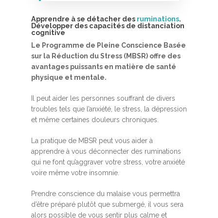
Apprendre à se détacher des
ruminations
.
Développer des capacités de distanciation
cognitive
Le Programme de Pleine Conscience Basée
sur la Réduction du Stress (MBSR) offre des
avantages puissants en matière de santé
physique et mentale.
Accueil
Il peut aider les personnes souffrant de divers
MBSR, MSC &
troubles tels que l’anxiété, le stress, la dépression
et même certaines douleurs chroniques.
Méditation
MBSR
La pratique de MBSR peut vous aider à
Thérapie :
apprendre à vous déconnecter des ruminations
Somatic experie
MSC
qui ne font qu’aggraver votre stress, votre anxiété
voire même votre insomnie.
Méditation pleine cons
Stage de méditation
Somatic Experiencing
Entreprise
Prendre conscience du malaise vous permettra
d’être préparé plutôt que submergé, il vous sera
Retraite de pleine con
Thérapie psychocorpor
Programmes Entrepris
Développement
alors possible de vous sentir plus calme et