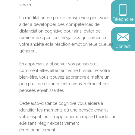
Somatic Expériencing
Calendrier
personnel
serein.
Révelez votre leadersh
votre impact
Devenir praticien en m
Révelez votre leadersh
Explorer
La méditation de pleine conscience peut vous
Téléphone
de pleine conscience
Conférences
votre impact
aider à développer des compétences de
et découvrir
distanciation cognitive pour ainsi éviter de
Reconversion et transi
ruminer des pensées négatives qui alimentent
Blog
Podcast
professionnelle
votre anxiété et la réaction émotionnelle qu’elles
Contact
Sandrine
génèrent.
Contact
Presse et médias
En apprenant à observer vos pensées et
Témoignages
comment elles affectent votre humeur et votre
bien-être, vous pouvez apprendre à mettre un
Podcast
peu plus de distance entre vous-même et ces
pensées envahissantes.
Cette auto-distance cognitive vous aidera à
identifier les moments où une pensée envahit
votre esprit, puis à appliquer un regard lucide sur
elle sans réagir excessivement
émotionnellement.