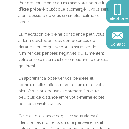
Somatic Expériencing
Prendre conscience du malaise vous permettra
Calendrier
personnel
Révelez votre leadersh
d’être préparé plutôt que submergé, il vous sera
votre impact
Devenir praticien en m
alors possible de vous sentir plus calme et
Révelez votre leadersh
Explorer
Téléphone
de pleine conscience
Conférences
serein.
votre impact
et découvrir
Reconversion et transi
La méditation de pleine conscience peut vous
Blog
Podcast
professionnelle
aider à développer des compétences de
Contact
Sandrine
distanciation cognitive pour ainsi éviter de
Contact
ruminer des pensées négatives qui alimentent
Presse et médias
votre anxiété et la réaction émotionnelle qu’elles
génèrent.
Témoignages
Podcast
En apprenant à observer vos pensées et
comment elles affectent votre humeur et votre
bien-être, vous pouvez apprendre à mettre un
peu plus de distance entre vous-même et ces
pensées envahissantes.
Cette auto-distance cognitive vous aidera à
identifier les moments où une pensée envahit
votre esprit, puis à appliquer un regard lucide sur