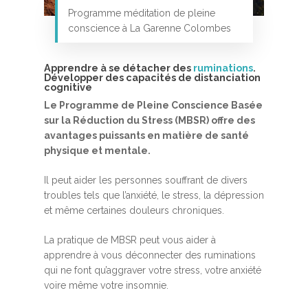
Programme méditation de pleine
conscience à La Garenne Colombes
Apprendre à se détacher des
ruminations
.
Développer des capacités de distanciation
cognitive
Le Programme de Pleine Conscience Basée
sur la Réduction du Stress (MBSR) offre des
Accueil
avantages puissants en matière de santé
MBSR, MSC &
physique et mentale.
Méditation
Il peut aider les personnes souffrant de divers
troubles tels que l’anxiété, le stress, la dépression
MBSR
Thérapie :
et même certaines douleurs chroniques.
Somatic experie
MSC
La pratique de MBSR peut vous aider à
Méditation pleine cons
apprendre à vous déconnecter des ruminations
Stage de méditation
Somatic Experiencing
Entreprise
qui ne font qu’aggraver votre stress, votre anxiété
voire même votre insomnie.
Retraite de pleine con
Thérapie psychocorpor
Programmes Entrepris
Développement