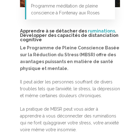
Programme méditation de pleine
conscience à Fontenay aux Roses
Apprendre à se détacher des
ruminations
.
Développer des capacités de distanciation
cognitive
Le Programme de Pleine Conscience Basée
sur la Réduction du Stress (MBSR) offre des
Accueil
avantages puissants en matière de santé
MBSR, MSC &
physique et mentale.
Méditation
Il peut aider les personnes souffrant de divers
troubles tels que l’anxiété, le stress, la dépression
MBSR
Thérapie :
et même certaines douleurs chroniques.
Somatic experie
MSC
La pratique de MBSR peut vous aider à
Méditation pleine cons
apprendre à vous déconnecter des ruminations
Stage de méditation
Somatic Experiencing
Entreprise
qui ne font qu’aggraver votre stress, votre anxiété
voire même votre insomnie.
Retraite de pleine con
Thérapie psychocorpor
Programmes Entrepris
Développement