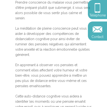
Somatic Expériencing
Prendre conscience du malaise vous permettra
Calendrier
personnel
Révelez votre leadersh
d’être préparé plutôt que submergé, il vous sera
votre impact
Devenir praticien en m
alors possible de vous sentir plus calme et
Révelez votre leadersh
Explorer
Téléphone
de pleine conscience
Conférences
serein.
votre impact
et découvrir
Reconversion et transi
La méditation de pleine conscience peut vous
Blog
Podcast
professionnelle
aider à développer des compétences de
Contact
Sandrine
distanciation cognitive pour ainsi éviter de
Contact
ruminer des pensées négatives qui alimentent
Presse et médias
votre anxiété et la réaction émotionnelle qu’elles
génèrent.
Témoignages
Podcast
En apprenant à observer vos pensées et
comment elles affectent votre humeur et votre
bien-être, vous pouvez apprendre à mettre un
peu plus de distance entre vous-même et ces
pensées envahissantes.
Cette auto-distance cognitive vous aidera à
identifier les moments où une pensée envahit
votre esprit, puis à appliquer un regard lucide sur