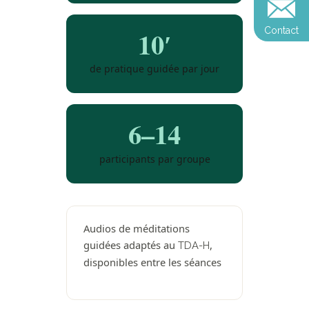
Reconversion et transi
Blog
Podcast
professionnelle
Contact
10′
Sandrine
Contact
Presse et médias
de pratique guidée par jour
Témoignages
Podcast
6–14
participants par groupe
Audios de méditations
guidées adaptés au
,
TDA-H
disponibles entre les séances