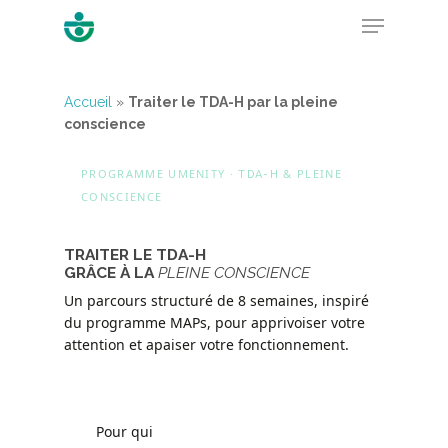
Accueil
»
Traiter le TDA-H par la pleine
conscience
Hit enter to search or ESC to close
PROGRAMME UMENITY ·
& PLEINE
TDA-H
CONSCIENCE
TRAITER LE TDA-H
GRÂCE À LA
PLEINE CONSCIENCE
Un parcours structuré de 8 semaines, inspiré
du programme MAPs, pour apprivoiser votre
attention et apaiser votre fonctionnement.
8 séances · 14 heures
En visioconférence
6 à 14 participants
Certifié Qualiopi
Pour qui