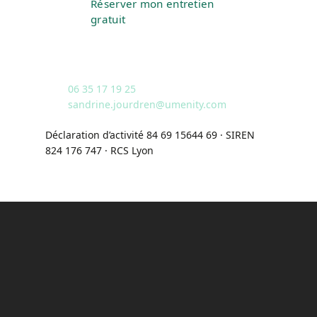
Réserver mon entretien
gratuit
Ou contactez directement Sandrine :
06 35 17 19 25
·
sandrine.jourdren@umenity.com
Déclaration d’activité 84 69 15644 69 · SIREN
824 176 747 · RCS Lyon