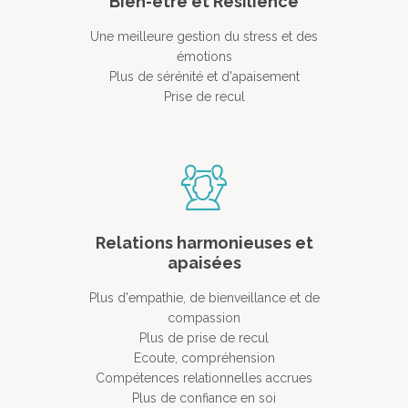
Bien-être et Résilience
Une meilleure gestion du stress et des
émotions
Plus de sérénité et d'apaisement
Prise de recul
Relations harmonieuses et
Accueil
apaisées
MBSR, MSC &
Plus d'empathie, de bienveillance et de
Méditation
compassion
Plus de prise de recul
MBSR
Thérapie :
Ecoute, compréhension
Somatic experie
MSC
Compétences relationnelles accrues
Plus de confiance en soi