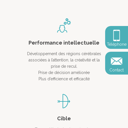
Méditation pleine cons
Stage de méditation
Somatic Experiencing
Entreprise
Retraite de pleine con
Thérapie psychocorpor
Programmes Entrepris
Développement
Somatic Expériencing
Calendrier
personnel
Révelez votre leadersh
votre impact
Devenir praticien en m
Performance intellectuelle
Révelez votre leadersh
Explorer
Téléphone
de pleine conscience
Conférences
votre impact
et découvrir
Développement des régions cérébrales
Reconversion et transi
associées à l’attention, la créativité et la
Blog
Podcast
professionnelle
prise de recul.
Contact
Sandrine
Prise de décision améliorée
Contact
Plus d’efficience et efficacité
Presse et médias
Témoignages
Podcast
Cible