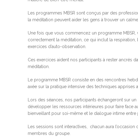
Les programmes MBSR sont conçus par des profession
la méditation peuvent aider les gens à trouver un calme 
Une fois que vous commencez un programme MBSR, vous
correctement la méditation, ce qui inclut la respiration,
exercices d’auto-observation.
Ces exercices aident nos participants à rester ancrés da
méditation.
Le programme MBSR consiste en des rencontres hebdom
axée sur la pratique intensive des techniques apprise
Lors des séances, nos participants échangeront sur un 
développer les ressources intérieures pour faire face au
bienveillant pour soi-même et le dialogue intime entre 
Hit enter to search or ESC to close
Les sessions sont interactives, chacun aura l’occasion 
membres du groupe.