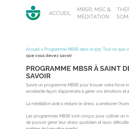
MBSR, MSC &
THÉR
ACCUEIL
MÉDITATION
SOM
Accueil
»
Programme MBSR dans le 974: Tout ce que v
que vous devez savoir
PROGRAMME MBSR À SAINT DE
SAVOIR
Suivre un programme MBSR pour trouver votre force int
excellente façon d’apprendre à gérer vos émotions et à
La méditation aide à réduire le stress, à améliorer l’hu
Les programmes MBSR sont conçus pour cultiver un nouvel
de pouvoir gérer leur stress quotidien et leurs difficul
matière de bien-être mental.