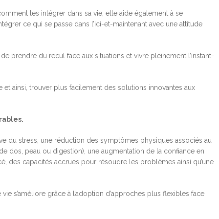
comment les intégrer dans sa vie; elle aide également à se
tégrer ce qui se passe dans l’ici-et-maintenant avec une attitude
e prendre du recul face aux situations et vivre pleinement l’instant-
t ainsi, trouver plus facilement des solutions innovantes aux
rables.
ative du stress, une réduction des symptômes physiques associés au
 de dos, peau ou digestion), une augmentation de la confiance en
é, des capacités accrues pour résoudre les problèmes ainsi qu’une
e vie s’améliore grâce à l’adoption d’approches plus flexibles face