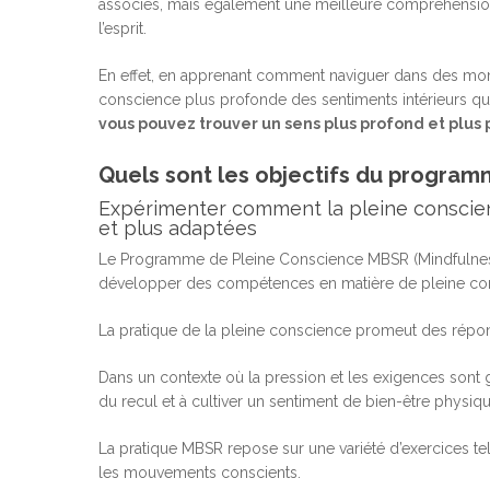
associés, mais également une meilleure compréhensio
l’esprit.
En effet, en apprenant comment naviguer dans des mom
conscience plus profonde des sentiments intérieurs qui 
vous pouvez trouver un sens plus profond et plus
Quels sont les objectifs du program
Expérimenter comment la pleine conscien
et plus adaptées
Le Programme de Pleine Conscience MBSR (Mindfulnes
développer des compétences en matière de pleine cons
La pratique de la pleine conscience promeut des répon
Dans un contexte où la pression et les exigences sont g
du recul et à cultiver un sentiment de bien-être physiq
La pratique MBSR repose sur une variété d’exercices tels
les mouvements conscients.