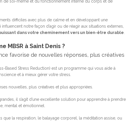
n de soi-même et du fonctionnement interne du corps et de
ents difficiles avec plus de calme et en développant une
influencent notre façon d’agir ou de réagir aux situations externes,
 puissant dans votre cheminement vers un bien-être durable
.
me MBSR à Saint Denis ?
ce favorise de nouvelles réponses, plus créatives
s-Based Stress Reduction) est un programme qui vous aide à
cience et à mieux gérer votre stress.
ses nouvelles, plus créatives et plus appropriées.
randes, il s’agit d’une excellente solution pour apprendre à prendre
ue, mental et émotionnel.
 que la respiration, le balayage corporel, la méditation assise, ou