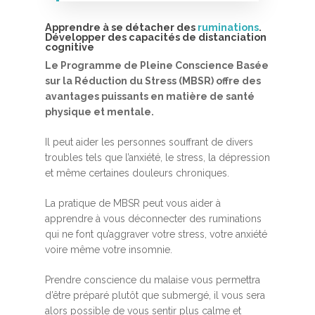
Apprendre à se détacher des
ruminations
.
Développer des capacités de distanciation
cognitive
Le Programme de Pleine Conscience Basée
sur la Réduction du Stress (MBSR) offre des
avantages puissants en matière de santé
physique et mentale.
Accueil
Il peut aider les personnes souffrant de divers
MBSR, MSC &
troubles tels que l’anxiété, le stress, la dépression
et même certaines douleurs chroniques.
Méditation
MBSR
La pratique de MBSR peut vous aider à
Thérapie :
apprendre à vous déconnecter des ruminations
Somatic experie
MSC
qui ne font qu’aggraver votre stress, votre anxiété
voire même votre insomnie.
Méditation pleine cons
Stage de méditation
Somatic Experiencing
Entreprise
Prendre conscience du malaise vous permettra
d’être préparé plutôt que submergé, il vous sera
Retraite de pleine con
Thérapie psychocorpor
Programmes Entrepris
Développement
alors possible de vous sentir plus calme et