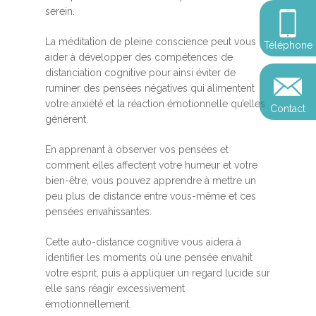
Somatic Expériencing
Calendrier
personnel
serein.
Révelez votre leadersh
votre impact
Devenir praticien en m
Révelez votre leadersh
Explorer
La méditation de pleine conscience peut vous
Téléphone
de pleine conscience
Conférences
votre impact
aider à développer des compétences de
et découvrir
distanciation cognitive pour ainsi éviter de
Reconversion et transi
ruminer des pensées négatives qui alimentent
Blog
Podcast
professionnelle
votre anxiété et la réaction émotionnelle qu’elles
Contact
Sandrine
génèrent.
Contact
Presse et médias
En apprenant à observer vos pensées et
Témoignages
comment elles affectent votre humeur et votre
bien-être, vous pouvez apprendre à mettre un
Podcast
peu plus de distance entre vous-même et ces
pensées envahissantes.
Cette auto-distance cognitive vous aidera à
identifier les moments où une pensée envahit
votre esprit, puis à appliquer un regard lucide sur
elle sans réagir excessivement
émotionnellement.