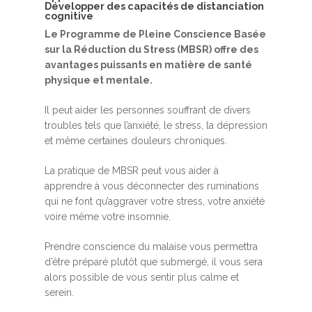
Développer des capacités de distanciation
cognitive
Le Programme de Pleine Conscience Basée
sur la Réduction du Stress (MBSR) offre des
avantages puissants en matière de santé
physique et mentale.
Il peut aider les personnes souffrant de divers
Accueil
troubles tels que l’anxiété, le stress, la dépression
et même certaines douleurs chroniques.
MBSR, MSC &
La pratique de MBSR peut vous aider à
Méditation
apprendre à vous déconnecter des ruminations
MBSR
qui ne font qu’aggraver votre stress, votre anxiété
Thérapie :
voire même votre insomnie.
Somatic experie
MSC
Prendre conscience du malaise vous permettra
Méditation pleine cons
d’être préparé plutôt que submergé, il vous sera
Stage de méditation
Somatic Experiencing
Entreprise
alors possible de vous sentir plus calme et
serein.
Retraite de pleine con
Thérapie psychocorpor
Programmes Entrepris
Développement