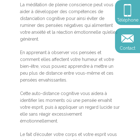
Somatic Expériencing
Calendrier
La méditation de pleine conscience peut vous
personnel
Révelez votre leadersh
aider à développer des compétences de
votre impact
Devenir praticien en m
Révelez votre leadersh
Explorer
distanciation cognitive pour ainsi éviter de
Téléphone
de pleine conscience
Conférences
votre impact
ruminer des pensées négatives qui alimentent
et découvrir
votre anxiété et la réaction émotionnelle qu’elles
Reconversion et transi
génèrent.
Blog
Podcast
professionnelle
Contact
Sandrine
En apprenant à observer vos pensées et
Contact
comment elles affectent votre humeur et votre
Presse et médias
bien-être, vous pouvez apprendre à mettre un
Témoignages
peu plus de distance entre vous-même et ces
pensées envahissantes.
Podcast
Cette auto-distance cognitive vous aidera à
identifier les moments où une pensée envahit
votre esprit, puis à appliquer un regard lucide sur
elle sans réagir excessivement
émotionnellement.
Le fait d’écouter votre corps et votre esprit vous