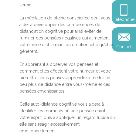
Somatic Expériencing
Calendrier
personnel
serein.
Révelez votre leadersh
votre impact
Devenir praticien en m
Révelez votre leadersh
Explorer
La méditation de pleine conscience peut vous
Téléphone
de pleine conscience
Conférences
votre impact
aider à développer des compétences de
et découvrir
distanciation cognitive pour ainsi éviter de
Reconversion et transi
ruminer des pensées négatives qui alimentent
Blog
Podcast
professionnelle
votre anxiété et la réaction émotionnelle qu’elles
Contact
Sandrine
génèrent.
Contact
Presse et médias
En apprenant à observer vos pensées et
Témoignages
comment elles affectent votre humeur et votre
bien-être, vous pouvez apprendre à mettre un
Podcast
peu plus de distance entre vous-même et ces
pensées envahissantes.
Cette auto-distance cognitive vous aidera à
identifier les moments où une pensée envahit
votre esprit, puis à appliquer un regard lucide sur
elle sans réagir excessivement
émotionnellement.