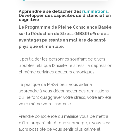
Apprendre à se détacher des
ruminations
.
Développer des capacités de distanciation
cognitive
Le Programme de Pleine Conscience Basée
sur la Réduction du Stress (MBSR) offre des
avantages puissants en matière de santé
physique et mentale.
Accueil
Il peut aider les personnes souffrant de divers
MBSR, MSC &
troubles tels que l’anxiété, le stress, la dépression
et même certaines douleurs chroniques.
Méditation
MBSR
La pratique de MBSR peut vous aider à
Thérapie :
apprendre à vous déconnecter des ruminations
Somatic experie
MSC
qui ne font qu’aggraver votre stress, votre anxiété
voire même votre insomnie.
Méditation pleine cons
Stage de méditation
Somatic Experiencing
Entreprise
Prendre conscience du malaise vous permettra
d’être préparé plutôt que submergé, il vous sera
Retraite de pleine con
Thérapie psychocorpor
Programmes Entrepris
Développement
alors possible de vous sentir plus calme et