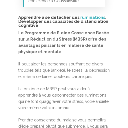
conscience à Goussainville
Apprendre à se détacher des
ruminations
.
Développer des capacités de distanciation
cognitive
Le Programme de Pleine Conscience Basée
sur la Réduction du Stress (MBSR) offre des
avantages puissants en matière de santé
Accueil
physique et mentale.
MBSR, MSC &
Il peut aider les personnes souffrant de divers
troubles tels que l’anxiété, le stress, la dépression
Méditation
et même certaines douleurs chroniques.
MBSR
Thérapie :
La pratique de MBSR peut vous aider à
Somatic experie
MSC
apprendre à vous déconnecter des ruminations
qui ne font qu’aggraver votre stress, votre anxiété
Méditation pleine cons
voire même votre insomnie.
Stage de méditation
Somatic Experiencing
Entreprise
Prendre conscience du malaise vous permettra
Retraite de pleine con
Thérapie psychocorpor
Programmes Entrepris
Développement
d’être préparé plutôt que submergé, il vous sera