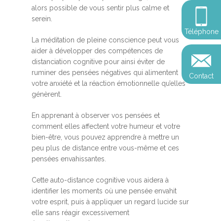
Somatic Expériencing
Calendrier
personnel
alors possible de vous sentir plus calme et
Révelez votre leadersh
serein.
votre impact
Devenir praticien en m
Révelez votre leadersh
Explorer
Téléphone
de pleine conscience
Conférences
votre impact
La méditation de pleine conscience peut vous
et découvrir
aider à développer des compétences de
Reconversion et transi
distanciation cognitive pour ainsi éviter de
Blog
Podcast
professionnelle
ruminer des pensées négatives qui alimentent
Contact
Sandrine
votre anxiété et la réaction émotionnelle qu’elles
Contact
génèrent.
Presse et médias
Témoignages
En apprenant à observer vos pensées et
comment elles affectent votre humeur et votre
Podcast
bien-être, vous pouvez apprendre à mettre un
peu plus de distance entre vous-même et ces
pensées envahissantes.
Cette auto-distance cognitive vous aidera à
identifier les moments où une pensée envahit
votre esprit, puis à appliquer un regard lucide sur
elle sans réagir excessivement