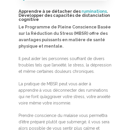
Apprendre à se détacher des
ruminations
.
Développer des capacités de distanciation
cognitive
Le Programme de Pleine Conscience Basée
sur la Réduction du Stress (MBSR) offre des
avantages puissants en matière de santé
physique et mentale.
Accueil
Il peut aider les personnes souffrant de divers
MBSR, MSC &
troubles tels que l’anxiété, le stress, la dépression
et même certaines douleurs chroniques.
Méditation
MBSR
La pratique de MBSR peut vous aider à
Thérapie :
apprendre à vous déconnecter des ruminations
Somatic experie
MSC
qui ne font qu’aggraver votre stress, votre anxiété
voire même votre insomnie.
Méditation pleine cons
Stage de méditation
Somatic Experiencing
Entreprise
Prendre conscience du malaise vous permettra
d’être préparé plutôt que submergé, il vous sera
Retraite de pleine con
Thérapie psychocorpor
Programmes Entrepris
Développement
alors possible de vous sentir plus calme et