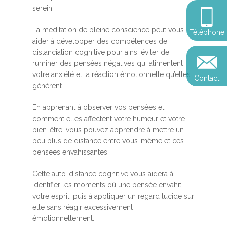
Somatic Expériencing
Calendrier
personnel
serein.
Révelez votre leadersh
votre impact
Devenir praticien en m
Révelez votre leadersh
Explorer
La méditation de pleine conscience peut vous
Téléphone
de pleine conscience
Conférences
votre impact
aider à développer des compétences de
et découvrir
distanciation cognitive pour ainsi éviter de
Reconversion et transi
ruminer des pensées négatives qui alimentent
Blog
Podcast
professionnelle
votre anxiété et la réaction émotionnelle qu’elles
Contact
Sandrine
génèrent.
Contact
Presse et médias
En apprenant à observer vos pensées et
Témoignages
comment elles affectent votre humeur et votre
bien-être, vous pouvez apprendre à mettre un
Podcast
peu plus de distance entre vous-même et ces
pensées envahissantes.
Cette auto-distance cognitive vous aidera à
identifier les moments où une pensée envahit
votre esprit, puis à appliquer un regard lucide sur
elle sans réagir excessivement
émotionnellement.