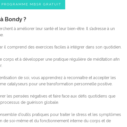
E PROGRAMME MBSR GRATUIT
à Bondy ?
nt à améliorer leur santé et leur bien-être. Il s’adresse à un
ue.
r il comprend des exercices faciles à intégrer dans son quotidien.
corps et à développer une pratique régulière de méditation afin
r.
ntisation de soi, vous apprendrez à reconnaître et accepter les
omme catalyseurs pour une transformation personnelle positive.
er les pensées négatives et faire face aux défis quotidiens que
 processus de guérison globale.
emble d’outils pratiques pour traiter le stress et les symptômes
n de soi-même et du fonctionnement interne du corps et de