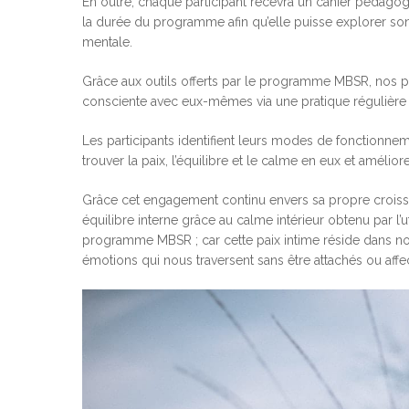
En outre, chaque participant recevra un cahier pédagog
la durée du programme afin qu’elle puisse explorer s
mentale.
Grâce aux outils offerts par le programme MBSR, nos p
consciente avec eux-mêmes via une pratique régulière 
Les participants identifient leurs modes de fonctionnem
trouver la paix, l’équilibre et le calme en eux et amélior
Grâce cet engagement continu envers sa propre croiss
équilibre interne grâce au calme intérieur obtenu par l
programme MBSR ; car cette paix intime réside dans no
émotions qui nous traversent sans être attachés ou affe