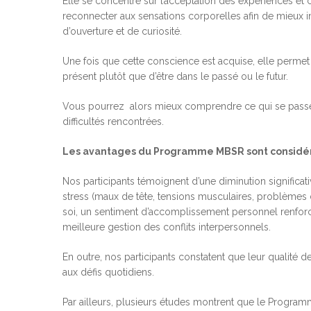
Elle se concentre sur l’acceptation des expériences et 
reconnecter aux sensations corporelles afin de mieux in
d’ouverture et de curiosité.
Une fois que cette conscience est acquise, elle permet d
présent plutôt que d’être dans le passé ou le futur.
Vous pourrez alors mieux comprendre ce qui se passe e
difficultés rencontrées.
Les avantages du Programme MBSR sont considé
Nos participants témoignent d’une diminution signific
stress (maux de tête, tensions musculaires, problèmes
soi, un sentiment d’accomplissement personnel renforc
meilleure gestion des conflits interpersonnels.
En outre, nos participants constatent que leur qualité d
aux défis quotidiens.
Par ailleurs, plusieurs études montrent que le Program