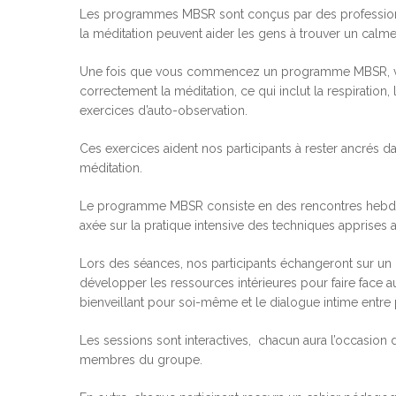
Les programmes MBSR sont conçus par des profession
la méditation peuvent aider les gens à trouver un calme 
Une fois que vous commencez un programme MBSR, vous
correctement la méditation, ce qui inclut la respiration,
exercices d’auto-observation.
Ces exercices aident nos participants à rester ancrés da
méditation.
Le programme MBSR consiste en des rencontres hebdom
axée sur la pratique intensive des techniques apprise
Lors des séances, nos participants échangeront sur un 
développer les ressources intérieures pour faire face au
bienveillant pour soi-même et le dialogue intime entre 
Hit enter to search or ESC to close
Les sessions sont interactives, chacun aura l’occasion 
membres du groupe.