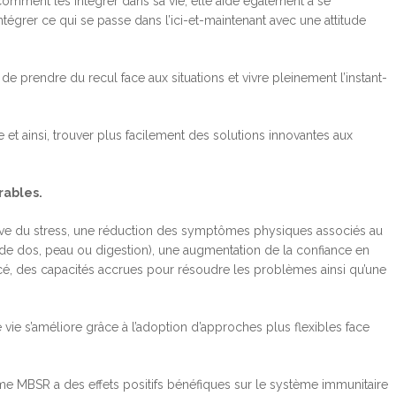
comment les intégrer dans sa vie; elle aide également à se
tégrer ce qui se passe dans l’ici-et-maintenant avec une attitude
e prendre du recul face aux situations et vivre pleinement l’instant-
t ainsi, trouver plus facilement des solutions innovantes aux
rables.
ative du stress, une réduction des symptômes physiques associés au
 de dos, peau ou digestion), une augmentation de la confiance en
é, des capacités accrues pour résoudre les problèmes ainsi qu’une
e vie s’améliore grâce à l’adoption d’approches plus flexibles face
me MBSR a des effets positifs bénéfiques sur le système immunitaire