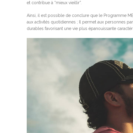
et contribue à “mieux vieillir”.
Ainsi, il est possible de conclure que le Programme M
aux activités quotidiennes ; Il permet aux personnes parti
durables favorisant une vie plus épanouissante caractéri