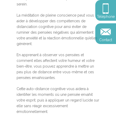
Somatic Expériencing
Calendrier
personnel
serein.
Révelez votre leadersh
votre impact
Devenir praticien en m
Révelez votre leadersh
Explorer
La méditation de pleine conscience peut vous
Téléphone
de pleine conscience
Conférences
votre impact
aider à développer des compétences de
et découvrir
distanciation cognitive pour ainsi éviter de
Reconversion et transi
ruminer des pensées négatives qui alimentent
Blog
Podcast
professionnelle
votre anxiété et la réaction émotionnelle qu’elles
Contact
Sandrine
génèrent.
Contact
Presse et médias
En apprenant à observer vos pensées et
Témoignages
comment elles affectent votre humeur et votre
bien-être, vous pouvez apprendre à mettre un
Podcast
peu plus de distance entre vous-même et ces
pensées envahissantes.
Cette auto-distance cognitive vous aidera à
identifier les moments où une pensée envahit
votre esprit, puis à appliquer un regard lucide sur
elle sans réagir excessivement
émotionnellement.