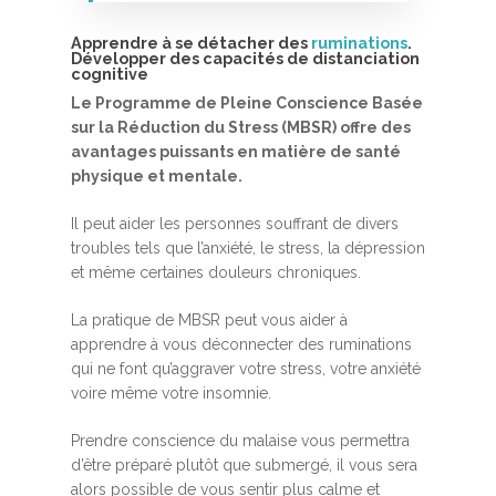
Apprendre à se détacher des
ruminations
.
Développer des capacités de distanciation
cognitive
Le Programme de Pleine Conscience Basée
sur la Réduction du Stress (MBSR) offre des
avantages puissants en matière de santé
physique et mentale.
Accueil
Il peut aider les personnes souffrant de divers
MBSR, MSC &
troubles tels que l’anxiété, le stress, la dépression
et même certaines douleurs chroniques.
Méditation
MBSR
La pratique de MBSR peut vous aider à
Thérapie :
apprendre à vous déconnecter des ruminations
Somatic experie
MSC
qui ne font qu’aggraver votre stress, votre anxiété
voire même votre insomnie.
Méditation pleine cons
Stage de méditation
Somatic Experiencing
Entreprise
Prendre conscience du malaise vous permettra
d’être préparé plutôt que submergé, il vous sera
Retraite de pleine con
Thérapie psychocorpor
Programmes Entrepris
Développement
alors possible de vous sentir plus calme et