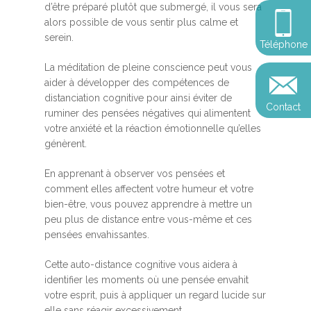
Somatic Expériencing
d’être préparé plutôt que submergé, il vous sera
Calendrier
personnel
Révelez votre leadersh
alors possible de vous sentir plus calme et
votre impact
Devenir praticien en m
serein.
Révelez votre leadersh
Explorer
Téléphone
de pleine conscience
Conférences
votre impact
et découvrir
La méditation de pleine conscience peut vous
Reconversion et transi
aider à développer des compétences de
Blog
Podcast
professionnelle
distanciation cognitive pour ainsi éviter de
Contact
Sandrine
ruminer des pensées négatives qui alimentent
Contact
votre anxiété et la réaction émotionnelle qu’elles
Presse et médias
génèrent.
Témoignages
En apprenant à observer vos pensées et
Podcast
comment elles affectent votre humeur et votre
bien-être, vous pouvez apprendre à mettre un
peu plus de distance entre vous-même et ces
pensées envahissantes.
Cette auto-distance cognitive vous aidera à
identifier les moments où une pensée envahit
votre esprit, puis à appliquer un regard lucide sur
elle sans réagir excessivement