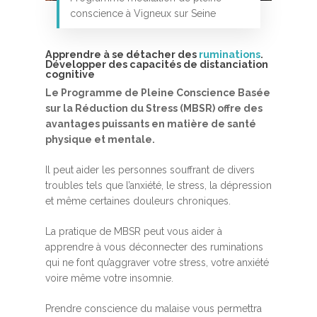
conscience à Vigneux sur Seine
Apprendre à se détacher des
ruminations
.
Développer des capacités de distanciation
cognitive
Le Programme de Pleine Conscience Basée
sur la Réduction du Stress (MBSR) offre des
avantages puissants en matière de santé
Accueil
physique et mentale.
MBSR, MSC &
Il peut aider les personnes souffrant de divers
Méditation
troubles tels que l’anxiété, le stress, la dépression
et même certaines douleurs chroniques.
MBSR
Thérapie :
Somatic experie
MSC
La pratique de MBSR peut vous aider à
apprendre à vous déconnecter des ruminations
Méditation pleine cons
qui ne font qu’aggraver votre stress, votre anxiété
Stage de méditation
Somatic Experiencing
Entreprise
voire même votre insomnie.
Retraite de pleine con
Thérapie psychocorpor
Programmes Entrepris
Développement
Prendre conscience du malaise vous permettra