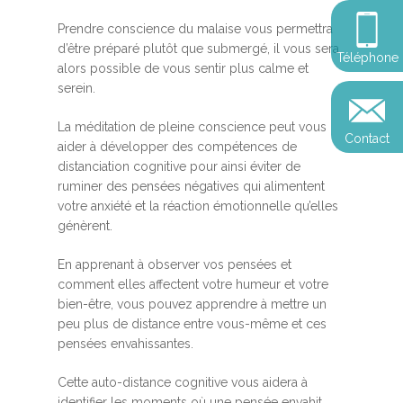
Somatic Expériencing
Calendrier
personnel
Révelez votre leadersh
Prendre conscience du malaise vous permettra
votre impact
Devenir praticien en m
d’être préparé plutôt que submergé, il vous sera
Révelez votre leadersh
Explorer
Téléphone
de pleine conscience
Conférences
alors possible de vous sentir plus calme et
votre impact
et découvrir
serein.
Reconversion et transi
Blog
Podcast
professionnelle
La méditation de pleine conscience peut vous
Contact
Sandrine
aider à développer des compétences de
Contact
distanciation cognitive pour ainsi éviter de
Presse et médias
ruminer des pensées négatives qui alimentent
votre anxiété et la réaction émotionnelle qu’elles
Témoignages
génèrent.
Podcast
En apprenant à observer vos pensées et
comment elles affectent votre humeur et votre
bien-être, vous pouvez apprendre à mettre un
peu plus de distance entre vous-même et ces
pensées envahissantes.
Cette auto-distance cognitive vous aidera à
identifier les moments où une pensée envahit