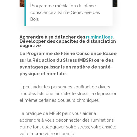
Programme méditation de pleine
conscience à Sainte Geneviève des
Bois
Apprendre à se détacher des
ruminations
.
Développer des capacités de distanciation
cognitive
Le Programme de Pleine Conscience Basée
Accueil
sur la Réduction du Stress (MBSR) offre des
MBSR, MSC &
avantages puissants en matière de santé
physique et mentale.
Méditation
Il peut aider les personnes souffrant de divers
MBSR
Thérapie :
troubles tels que l’anxiété, le stress, la dépression
Somatic experie
MSC
et même certaines douleurs chroniques.
Méditation pleine cons
La pratique de MBSR peut vous aider à
Stage de méditation
Somatic Experiencing
Entreprise
apprendre à vous déconnecter des ruminations
qui ne font qu’aggraver votre stress, votre anxiété
Retraite de pleine con
Thérapie psychocorpor
Programmes Entrepris
Développement
voire même votre insomnie.