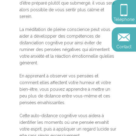
Somatic Expériencing
d’être préparé plutôt que submergé, il vous sera
Calendrier
personnel
Révelez votre leadersh
alors possible de vous sentir plus calme et
votre impact
Devenir praticien en m
serein.
Révelez votre leadersh
Explorer
Téléphone
de pleine conscience
Conférences
votre impact
et découvrir
La méditation de pleine conscience peut vous
Reconversion et transi
aider à développer des compétences de
Blog
Podcast
professionnelle
distanciation cognitive pour ainsi éviter de
Contact
Sandrine
ruminer des pensées négatives qui alimentent
Contact
votre anxiété et la réaction émotionnelle qu’elles
Presse et médias
génèrent.
Témoignages
En apprenant à observer vos pensées et
Podcast
comment elles affectent votre humeur et votre
bien-être, vous pouvez apprendre à mettre un
peu plus de distance entre vous-même et ces
pensées envahissantes.
Cette auto-distance cognitive vous aidera à
identifier les moments où une pensée envahit
votre esprit, puis à appliquer un regard lucide sur
elle sans réagir excessivement