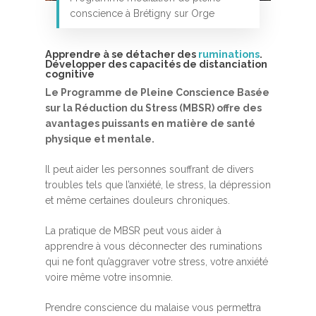
conscience à Brétigny sur Orge
Apprendre à se détacher des
ruminations
.
Développer des capacités de distanciation
cognitive
Le Programme de Pleine Conscience Basée
sur la Réduction du Stress (MBSR) offre des
avantages puissants en matière de santé
Accueil
physique et mentale.
MBSR, MSC &
Il peut aider les personnes souffrant de divers
Méditation
troubles tels que l’anxiété, le stress, la dépression
et même certaines douleurs chroniques.
MBSR
Thérapie :
Somatic experie
MSC
La pratique de MBSR peut vous aider à
apprendre à vous déconnecter des ruminations
Méditation pleine cons
qui ne font qu’aggraver votre stress, votre anxiété
Stage de méditation
Somatic Experiencing
Entreprise
voire même votre insomnie.
Retraite de pleine con
Thérapie psychocorpor
Programmes Entrepris
Développement
Prendre conscience du malaise vous permettra