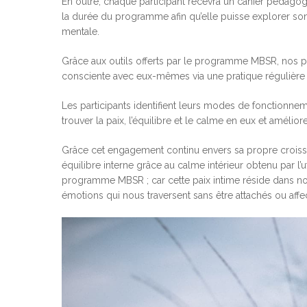
En outre, chaque participant recevra un cahier pédagog
la durée du programme afin qu’elle puisse explorer s
mentale.
Grâce aux outils offerts par le programme MBSR, nos p
consciente avec eux-mêmes via une pratique régulière 
Les participants identifient leurs modes de fonctionnem
trouver la paix, l’équilibre et le calme en eux et amélior
Grâce cet engagement continu envers sa propre croiss
équilibre interne grâce au calme intérieur obtenu par l
programme MBSR ; car cette paix intime réside dans no
émotions qui nous traversent sans être attachés ou affe