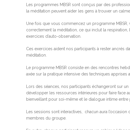
Les programmes MBSR sont conçus par des profession
la méditation peuvent aider les gens à trouver un calme 
Une fois que vous commencez un programme MBSR, vous
correctement la méditation, ce qui inclut la respiration,
exercices d’auto-observation.
Ces exercices aident nos participants à rester ancrés da
méditation.
Le programme MBSR consiste en des rencontres hebdom
axée sur la pratique intensive des techniques apprise
Lors des séances, nos participants échangeront sur un 
développer les ressources intérieures pour faire face au
bienveillant pour soi-même et le dialogue intime entre 
Hit enter to search or ESC to close
Les sessions sont interactives, chacun aura l’occasion 
membres du groupe.