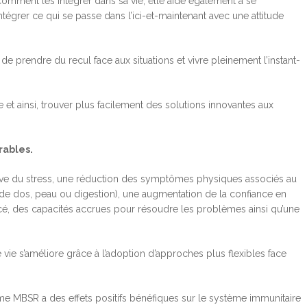
comment les intégrer dans sa vie; elle aide également à se
tégrer ce qui se passe dans l’ici-et-maintenant avec une attitude
e prendre du recul face aux situations et vivre pleinement l’instant-
t ainsi, trouver plus facilement des solutions innovantes aux
rables.
ative du stress, une réduction des symptômes physiques associés au
 de dos, peau ou digestion), une augmentation de la confiance en
é, des capacités accrues pour résoudre les problèmes ainsi qu’une
e vie s’améliore grâce à l’adoption d’approches plus flexibles face
me MBSR a des effets positifs bénéfiques sur le système immunitaire