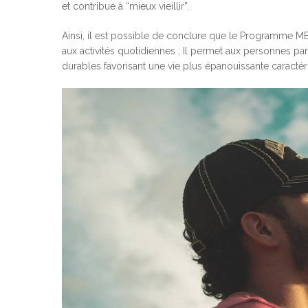
et contribue à “mieux vieillir”.
Ainsi, il est possible de conclure que le Programme M
aux activités quotidiennes ; Il permet aux personnes parti
durables favorisant une vie plus épanouissante caractéri