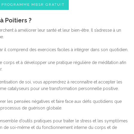
E PROGRAMME MBSR GRATUIT
 Poitiers ?
nt à améliorer leur santé et leur bien-être. Il s’adresse à un
ue.
r il comprend des exercices faciles à intégrer dans son quotidien.
corps et à développer une pratique régulière de méditation afin
r.
ntisation de soi, vous apprendrez à reconnaître et accepter les
omme catalyseurs pour une transformation personnelle positive.
er les pensées négatives et faire face aux défis quotidiens que
 processus de guérison globale.
emble d’outils pratiques pour traiter le stress et les symptômes
n de soi-même et du fonctionnement interne du corps et de