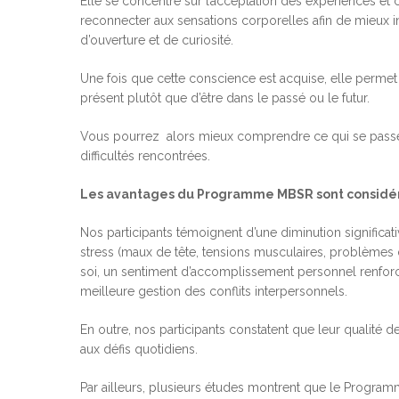
Elle se concentre sur l’acceptation des expériences et 
reconnecter aux sensations corporelles afin de mieux in
d’ouverture et de curiosité.
Une fois que cette conscience est acquise, elle permet d
présent plutôt que d’être dans le passé ou le futur.
Vous pourrez alors mieux comprendre ce qui se passe e
difficultés rencontrées.
Les avantages du Programme MBSR sont considé
Nos participants témoignent d’une diminution signific
stress (maux de tête, tensions musculaires, problèmes
soi, un sentiment d’accomplissement personnel renforc
meilleure gestion des conflits interpersonnels.
En outre, nos participants constatent que leur qualité d
aux défis quotidiens.
Par ailleurs, plusieurs études montrent que le Program