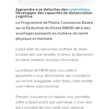
Apprendre à se détacher des
ruminations
.
Développer des capacités de distanciation
cognitive
Le Programme de Pleine Conscience Basée
sur la Réduction du Stress (MBSR) offre des
avantages puissants en matière de santé
physique et mentale.
Accueil
Il peut aider les personnes souffrant de divers
MBSR, MSC &
troubles tels que l’anxiété, le stress, la dépression
et même certaines douleurs chroniques.
Méditation
MBSR
La pratique de MBSR peut vous aider à
Thérapie :
apprendre à vous déconnecter des ruminations
Somatic experie
MSC
qui ne font qu’aggraver votre stress, votre anxiété
voire même votre insomnie.
Méditation pleine cons
Stage de méditation
Somatic Experiencing
Entreprise
Prendre conscience du malaise vous permettra
d’être préparé plutôt que submergé, il vous sera
Retraite de pleine con
Thérapie psychocorpor
Programmes Entrepris
Développement
alors possible de vous sentir plus calme et