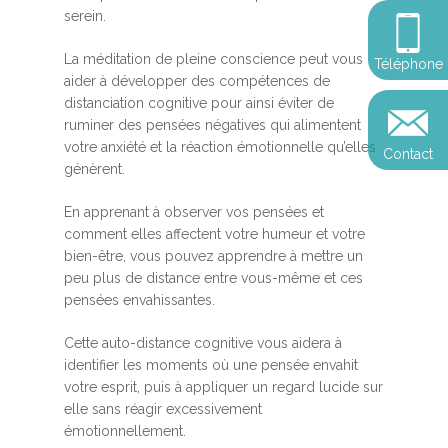
Somatic Expériencing
Calendrier
personnel
serein.
Révelez votre leadersh
votre impact
Devenir praticien en m
Révelez votre leadersh
Explorer
La méditation de pleine conscience peut vous
Téléphone
de pleine conscience
Conférences
votre impact
aider à développer des compétences de
et découvrir
distanciation cognitive pour ainsi éviter de
Reconversion et transi
ruminer des pensées négatives qui alimentent
Blog
Podcast
professionnelle
votre anxiété et la réaction émotionnelle qu’elles
Contact
Sandrine
génèrent.
Contact
Presse et médias
En apprenant à observer vos pensées et
Témoignages
comment elles affectent votre humeur et votre
bien-être, vous pouvez apprendre à mettre un
Podcast
peu plus de distance entre vous-même et ces
pensées envahissantes.
Cette auto-distance cognitive vous aidera à
identifier les moments où une pensée envahit
votre esprit, puis à appliquer un regard lucide sur
elle sans réagir excessivement
émotionnellement.