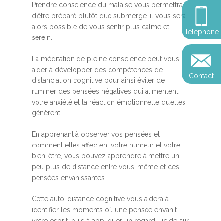
Somatic Expériencing
Prendre conscience du malaise vous permettra
Calendrier
personnel
Révelez votre leadersh
d’être préparé plutôt que submergé, il vous sera
votre impact
Devenir praticien en m
alors possible de vous sentir plus calme et
Révelez votre leadersh
Explorer
Téléphone
de pleine conscience
Conférences
serein.
votre impact
et découvrir
Reconversion et transi
La méditation de pleine conscience peut vous
Blog
Podcast
professionnelle
aider à développer des compétences de
Contact
Sandrine
distanciation cognitive pour ainsi éviter de
Contact
ruminer des pensées négatives qui alimentent
Presse et médias
votre anxiété et la réaction émotionnelle qu’elles
génèrent.
Témoignages
Podcast
En apprenant à observer vos pensées et
comment elles affectent votre humeur et votre
bien-être, vous pouvez apprendre à mettre un
peu plus de distance entre vous-même et ces
pensées envahissantes.
Cette auto-distance cognitive vous aidera à
identifier les moments où une pensée envahit
votre esprit, puis à appliquer un regard lucide sur