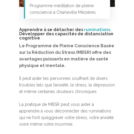
Programme méditation de pleine
conscience à Charleville Mézières
Apprendre à se détacher des
ruminations
.
Développer des capacités de distanciation
cognitive
Le Programme de Pleine Conscience Basée
sur la Réduction du Stress (MBSR) offre des
Accueil
avantages puissants en matière de santé
MBSR, MSC &
physique et mentale.
Méditation
Il peut aider les personnes souffrant de divers
troubles tels que l’anxiété, le stress, la dépression
MBSR
Thérapie :
et même certaines douleurs chroniques.
Somatic experie
MSC
La pratique de MBSR peut vous aider à
Méditation pleine cons
apprendre à vous déconnecter des ruminations
Stage de méditation
Somatic Experiencing
Entreprise
qui ne font qu’aggraver votre stress, votre anxiété
voire même votre insomnie.
Retraite de pleine con
Thérapie psychocorpor
Programmes Entrepris
Développement