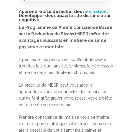
Apprendre à se détacher des
ruminations
.
Développer des capacités de distanciation
cognitive
Le Programme de Pleine Conscience Basée
sur la Réduction du Stress (MBSR) offre des
avantages puissants en matière de santé
physique et mentale.
Accueil
Il peut aider les personnes souffrant de divers
MBSR, MSC &
troubles tels que l’anxiété, le stress, la dépression
et même certaines douleurs chroniques.
Méditation
MBSR
La pratique de MBSR peut vous aider à
Thérapie :
apprendre à vous déconnecter des ruminations
Somatic experie
MSC
qui ne font qu’aggraver votre stress, votre anxiété
voire même votre insomnie.
Méditation pleine cons
Stage de méditation
Somatic Experiencing
Entreprise
Prendre conscience du malaise vous permettra
d’être préparé plutôt que submergé, il vous sera
Retraite de pleine con
Thérapie psychocorpor
Programmes Entrepris
Développement
alors possible de vous sentir plus calme et