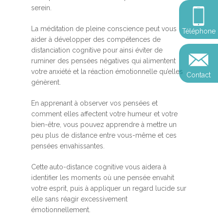
Somatic Expériencing
Calendrier
personnel
serein.
Révelez votre leadersh
votre impact
Devenir praticien en m
Révelez votre leadersh
Explorer
La méditation de pleine conscience peut vous
Téléphone
de pleine conscience
Conférences
votre impact
aider à développer des compétences de
et découvrir
distanciation cognitive pour ainsi éviter de
Reconversion et transi
ruminer des pensées négatives qui alimentent
Blog
Podcast
professionnelle
votre anxiété et la réaction émotionnelle qu’elles
Contact
Sandrine
génèrent.
Contact
Presse et médias
En apprenant à observer vos pensées et
Témoignages
comment elles affectent votre humeur et votre
bien-être, vous pouvez apprendre à mettre un
Podcast
peu plus de distance entre vous-même et ces
pensées envahissantes.
Cette auto-distance cognitive vous aidera à
identifier les moments où une pensée envahit
votre esprit, puis à appliquer un regard lucide sur
elle sans réagir excessivement
émotionnellement.