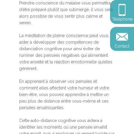
Somatic Expériencing
Prendre conscience du malaise vous permettra
Calendrier
personnel
Révelez votre leadersh
d’être préparé plutôt que submergé, il vous sera
votre impact
Devenir praticien en m
alors possible de vous sentir plus calme et
Révelez votre leadersh
Explorer
Téléphone
de pleine conscience
Conférences
serein.
votre impact
et découvrir
Reconversion et transi
La méditation de pleine conscience peut vous
Blog
Podcast
professionnelle
aider à développer des compétences de
Contact
Sandrine
distanciation cognitive pour ainsi éviter de
Contact
ruminer des pensées négatives qui alimentent
Presse et médias
votre anxiété et la réaction émotionnelle qu’elles
génèrent.
Témoignages
Podcast
En apprenant à observer vos pensées et
comment elles affectent votre humeur et votre
bien-être, vous pouvez apprendre à mettre un
peu plus de distance entre vous-même et ces
pensées envahissantes.
Cette auto-distance cognitive vous aidera à
identifier les moments où une pensée envahit
votre esprit, puis à appliquer un regard lucide sur