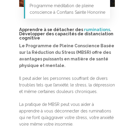
Programme méditation de pleine
conscience à Conflans Sainte Honorine
Apprendre à se détacher des
ruminations
.
Développer des capacités de distanciation
cognitive
Le Programme de Pleine Conscience Basée
sur la Réduction du Stress (MBSR) offre des
Accueil
avantages puissants en matière de santé
MBSR, MSC &
physique et mentale.
Méditation
Il peut aider les personnes souffrant de divers
troubles tels que l’anxiété, le stress, la dépression
MBSR
Thérapie :
et même certaines douleurs chroniques.
Somatic experie
MSC
La pratique de MBSR peut vous aider à
Méditation pleine cons
apprendre à vous déconnecter des ruminations
Stage de méditation
Somatic Experiencing
Entreprise
qui ne font qu’aggraver votre stress, votre anxiété
voire même votre insomnie.
Retraite de pleine con
Thérapie psychocorpor
Programmes Entrepris
Développement