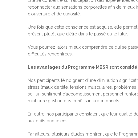
Elle se concentre sur l’acceptation des expériences et 
reconnecter aux sensations corporelles afin de mieux in
d’ouverture et de curiosité.
Une fois que cette conscience est acquise, elle permet d
présent plutôt que d’être dans le passé ou le futur.
Vous pourrez alors mieux comprendre ce qui se passe e
difficultés rencontrées.
Les avantages du Programme MBSR sont considé
Nos participants témoignent d’une diminution signific
stress (maux de tête, tensions musculaires, problèmes
soi, un sentiment d’accomplissement personnel renforc
meilleure gestion des conflits interpersonnels.
En outre, nos participants constatent que leur qualité d
aux défis quotidiens.
Par ailleurs, plusieurs études montrent que le Program