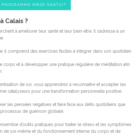
E PROGRAMME MBSR GRATUIT
 Calais ?
nt à améliorer leur santé et leur bien-être. Il s’adresse à un
ue.
r il comprend des exercices faciles à intégrer dans son quotidien.
corps et à développer une pratique régulière de méditation afin
r.
ntisation de soi, vous apprendrez à reconnaître et accepter les
omme catalyseurs pour une transformation personnelle positive.
er les pensées négatives et faire face aux défis quotidiens que
 processus de guérison globale.
emble d’outils pratiques pour traiter le stress et les symptômes
n de soi-même et du fonctionnement interne du corps et de