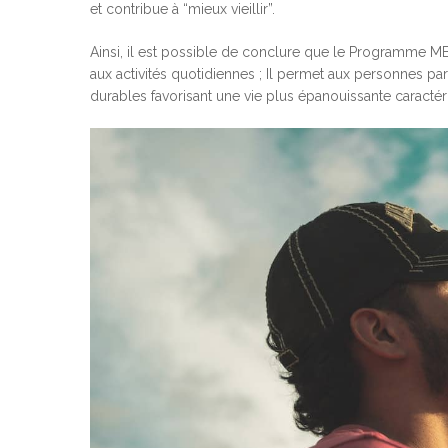
et contribue à “mieux vieillir”.
Ainsi, il est possible de conclure que le Programme M
aux activités quotidiennes ; Il permet aux personnes parti
durables favorisant une vie plus épanouissante caractéri