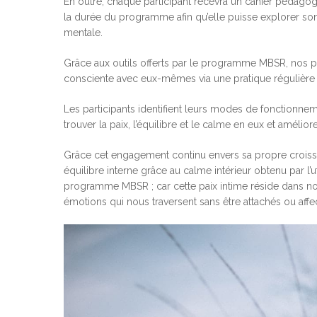
En outre, chaque participant recevra un cahier pédagog
la durée du programme afin qu’elle puisse explorer s
mentale.
Grâce aux outils offerts par le programme MBSR, nos p
consciente avec eux-mêmes via une pratique régulière 
Les participants identifient leurs modes de fonctionnem
trouver la paix, l’équilibre et le calme en eux et amélior
Grâce cet engagement continu envers sa propre croiss
équilibre interne grâce au calme intérieur obtenu par l
programme MBSR ; car cette paix intime réside dans no
émotions qui nous traversent sans être attachés ou affe