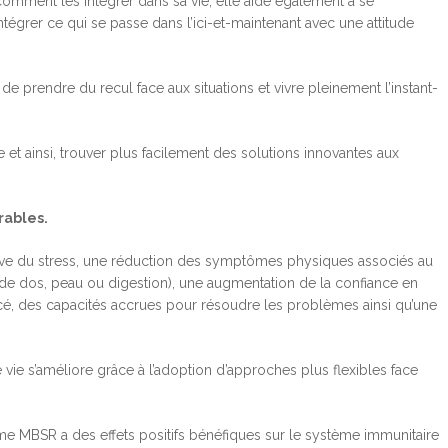
comment les intégrer dans sa vie; elle aide également à se
tégrer ce qui se passe dans l’ici-et-maintenant avec une attitude
e prendre du recul face aux situations et vivre pleinement l’instant-
t ainsi, trouver plus facilement des solutions innovantes aux
rables.
ative du stress, une réduction des symptômes physiques associés au
 de dos, peau ou digestion), une augmentation de la confiance en
é, des capacités accrues pour résoudre les problèmes ainsi qu’une
e vie s’améliore grâce à l’adoption d’approches plus flexibles face
me MBSR a des effets positifs bénéfiques sur le système immunitaire