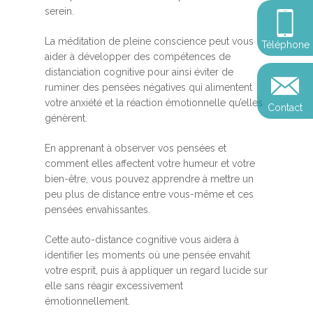
Somatic Expériencing
Calendrier
personnel
serein.
Révelez votre leadersh
votre impact
Devenir praticien en m
Révelez votre leadersh
Explorer
La méditation de pleine conscience peut vous
Téléphone
de pleine conscience
Conférences
votre impact
aider à développer des compétences de
et découvrir
distanciation cognitive pour ainsi éviter de
Reconversion et transi
ruminer des pensées négatives qui alimentent
Blog
Podcast
professionnelle
votre anxiété et la réaction émotionnelle qu’elles
Contact
Sandrine
génèrent.
Contact
Presse et médias
En apprenant à observer vos pensées et
Témoignages
comment elles affectent votre humeur et votre
bien-être, vous pouvez apprendre à mettre un
Podcast
peu plus de distance entre vous-même et ces
pensées envahissantes.
Cette auto-distance cognitive vous aidera à
identifier les moments où une pensée envahit
votre esprit, puis à appliquer un regard lucide sur
elle sans réagir excessivement
émotionnellement.