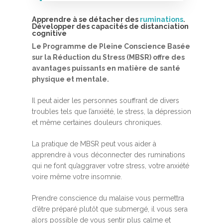
Apprendre à se détacher des
ruminations
.
Développer des capacités de distanciation
cognitive
Le Programme de Pleine Conscience Basée
sur la Réduction du Stress (MBSR) offre des
avantages puissants en matière de santé
physique et mentale.
Accueil
Il peut aider les personnes souffrant de divers
MBSR, MSC &
troubles tels que l’anxiété, le stress, la dépression
et même certaines douleurs chroniques.
Méditation
MBSR
La pratique de MBSR peut vous aider à
Thérapie :
apprendre à vous déconnecter des ruminations
Somatic experie
MSC
qui ne font qu’aggraver votre stress, votre anxiété
voire même votre insomnie.
Méditation pleine cons
Stage de méditation
Somatic Experiencing
Entreprise
Prendre conscience du malaise vous permettra
d’être préparé plutôt que submergé, il vous sera
Retraite de pleine con
Thérapie psychocorpor
Programmes Entrepris
Développement
alors possible de vous sentir plus calme et