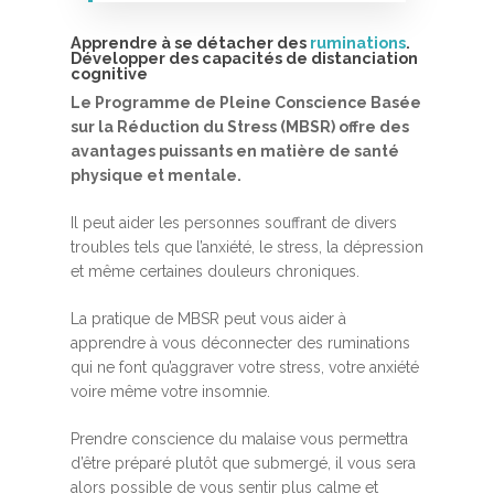
Apprendre à se détacher des
ruminations
.
Développer des capacités de distanciation
cognitive
Le Programme de Pleine Conscience Basée
sur la Réduction du Stress (MBSR) offre des
avantages puissants en matière de santé
physique et mentale.
Accueil
Il peut aider les personnes souffrant de divers
MBSR, MSC &
troubles tels que l’anxiété, le stress, la dépression
et même certaines douleurs chroniques.
Méditation
MBSR
La pratique de MBSR peut vous aider à
Thérapie :
apprendre à vous déconnecter des ruminations
Somatic experie
MSC
qui ne font qu’aggraver votre stress, votre anxiété
voire même votre insomnie.
Méditation pleine cons
Stage de méditation
Somatic Experiencing
Entreprise
Prendre conscience du malaise vous permettra
d’être préparé plutôt que submergé, il vous sera
Retraite de pleine con
Thérapie psychocorpor
Programmes Entrepris
Développement
alors possible de vous sentir plus calme et