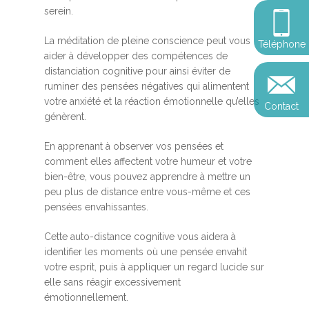
Somatic Expériencing
Calendrier
personnel
serein.
Révelez votre leadersh
votre impact
Devenir praticien en m
Révelez votre leadersh
Explorer
La méditation de pleine conscience peut vous
Téléphone
de pleine conscience
Conférences
votre impact
aider à développer des compétences de
et découvrir
distanciation cognitive pour ainsi éviter de
Reconversion et transi
ruminer des pensées négatives qui alimentent
Blog
Podcast
professionnelle
votre anxiété et la réaction émotionnelle qu’elles
Contact
Sandrine
génèrent.
Contact
Presse et médias
En apprenant à observer vos pensées et
Témoignages
comment elles affectent votre humeur et votre
bien-être, vous pouvez apprendre à mettre un
Podcast
peu plus de distance entre vous-même et ces
pensées envahissantes.
Cette auto-distance cognitive vous aidera à
identifier les moments où une pensée envahit
votre esprit, puis à appliquer un regard lucide sur
elle sans réagir excessivement
émotionnellement.