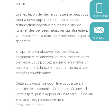
Somatic Expériencing
Calendrier
personnel
serein.
Révelez votre leadersh
votre impact
Devenir praticien en m
Révelez votre leadersh
Explorer
La méditation de pleine conscience peut vous
Téléphone
de pleine conscience
Conférences
votre impact
aider à développer des compétences de
et découvrir
distanciation cognitive pour ainsi éviter de
Reconversion et transi
ruminer des pensées négatives qui alimentent
Blog
Podcast
professionnelle
votre anxiété et la réaction émotionnelle qu’elles
Contact
Sandrine
génèrent.
Contact
Presse et médias
En apprenant à observer vos pensées et
Témoignages
comment elles affectent votre humeur et votre
bien-être, vous pouvez apprendre à mettre un
Podcast
peu plus de distance entre vous-même et ces
pensées envahissantes.
Cette auto-distance cognitive vous aidera à
identifier les moments où une pensée envahit
votre esprit, puis à appliquer un regard lucide sur
elle sans réagir excessivement
émotionnellement.