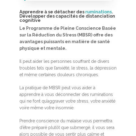
Apprendre à se détacher des
ruminations
.
Développer des capacités de distanciation
cognitive
Le Programme de Pleine Conscience Basée
sur la Réduction du Stress (MBSR) offre des
avantages puissants en matière de santé
physique et mentale.
Accueil
Il peut aider les personnes souffrant de divers
MBSR, MSC &
troubles tels que l’anxiété, le stress, la dépression
et même certaines douleurs chroniques.
Méditation
MBSR
La pratique de MBSR peut vous aider à
Thérapie :
apprendre à vous déconnecter des ruminations
Somatic experie
MSC
qui ne font qu’aggraver votre stress, votre anxiété
voire même votre insomnie.
Méditation pleine cons
Stage de méditation
Somatic Experiencing
Entreprise
Prendre conscience du malaise vous permettra
d’être préparé plutôt que submergé, il vous sera
Retraite de pleine con
Thérapie psychocorpor
Programmes Entrepris
Développement
alors possible de vous sentir plus calme et