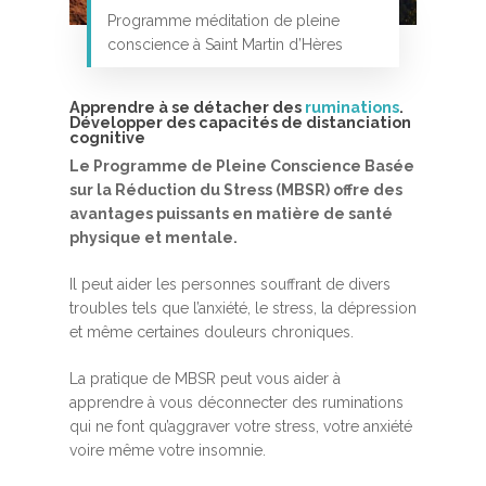
Programme méditation de pleine
conscience à Saint Martin d’Hères
Apprendre à se détacher des
ruminations
.
Développer des capacités de distanciation
cognitive
Le Programme de Pleine Conscience Basée
sur la Réduction du Stress (MBSR) offre des
Accueil
avantages puissants en matière de santé
MBSR, MSC &
physique et mentale.
Méditation
Il peut aider les personnes souffrant de divers
troubles tels que l’anxiété, le stress, la dépression
MBSR
Thérapie :
et même certaines douleurs chroniques.
Somatic experie
MSC
La pratique de MBSR peut vous aider à
Méditation pleine cons
apprendre à vous déconnecter des ruminations
Stage de méditation
Somatic Experiencing
Entreprise
qui ne font qu’aggraver votre stress, votre anxiété
voire même votre insomnie.
Retraite de pleine con
Thérapie psychocorpor
Programmes Entrepris
Développement