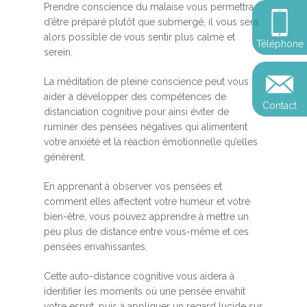
Somatic Expériencing
Prendre conscience du malaise vous permettra
Calendrier
personnel
Révelez votre leadersh
d’être préparé plutôt que submergé, il vous sera
votre impact
Devenir praticien en m
alors possible de vous sentir plus calme et
Révelez votre leadersh
Explorer
Téléphone
de pleine conscience
Conférences
serein.
votre impact
et découvrir
Reconversion et transi
La méditation de pleine conscience peut vous
Blog
Podcast
professionnelle
aider à développer des compétences de
Contact
Sandrine
distanciation cognitive pour ainsi éviter de
Contact
ruminer des pensées négatives qui alimentent
Presse et médias
votre anxiété et la réaction émotionnelle qu’elles
génèrent.
Témoignages
Podcast
En apprenant à observer vos pensées et
comment elles affectent votre humeur et votre
bien-être, vous pouvez apprendre à mettre un
peu plus de distance entre vous-même et ces
pensées envahissantes.
Cette auto-distance cognitive vous aidera à
identifier les moments où une pensée envahit
votre esprit, puis à appliquer un regard lucide sur