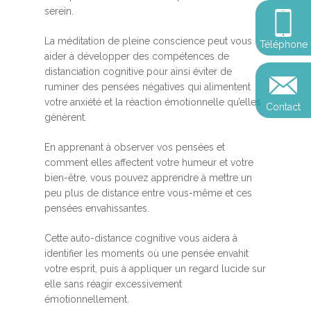
Somatic Expériencing
Calendrier
personnel
serein.
Révelez votre leadersh
votre impact
Devenir praticien en m
Révelez votre leadersh
Explorer
La méditation de pleine conscience peut vous
Téléphone
de pleine conscience
Conférences
votre impact
aider à développer des compétences de
et découvrir
distanciation cognitive pour ainsi éviter de
Reconversion et transi
ruminer des pensées négatives qui alimentent
Blog
Podcast
professionnelle
votre anxiété et la réaction émotionnelle qu’elles
Contact
Sandrine
génèrent.
Contact
Presse et médias
En apprenant à observer vos pensées et
Témoignages
comment elles affectent votre humeur et votre
bien-être, vous pouvez apprendre à mettre un
Podcast
peu plus de distance entre vous-même et ces
pensées envahissantes.
Cette auto-distance cognitive vous aidera à
identifier les moments où une pensée envahit
votre esprit, puis à appliquer un regard lucide sur
elle sans réagir excessivement
émotionnellement.