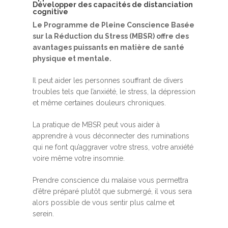
Développer des capacités de distanciation
cognitive
Le Programme de Pleine Conscience Basée
sur la Réduction du Stress (MBSR) offre des
avantages puissants en matière de santé
physique et mentale.
Il peut aider les personnes souffrant de divers
Accueil
troubles tels que l’anxiété, le stress, la dépression
et même certaines douleurs chroniques.
MBSR, MSC &
La pratique de MBSR peut vous aider à
Méditation
apprendre à vous déconnecter des ruminations
MBSR
qui ne font qu’aggraver votre stress, votre anxiété
Thérapie :
voire même votre insomnie.
Somatic experie
MSC
Prendre conscience du malaise vous permettra
Méditation pleine cons
d’être préparé plutôt que submergé, il vous sera
Stage de méditation
Somatic Experiencing
Entreprise
alors possible de vous sentir plus calme et
serein.
Retraite de pleine con
Thérapie psychocorpor
Programmes Entrepris
Développement