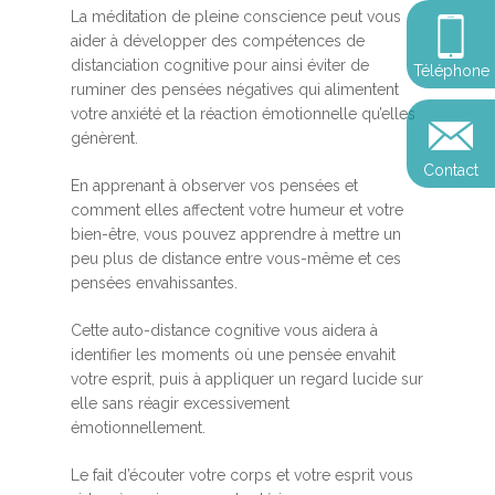
Somatic Expériencing
Calendrier
La méditation de pleine conscience peut vous
personnel
Révelez votre leadersh
aider à développer des compétences de
votre impact
Devenir praticien en m
Révelez votre leadersh
Explorer
distanciation cognitive pour ainsi éviter de
Téléphone
de pleine conscience
Conférences
votre impact
ruminer des pensées négatives qui alimentent
et découvrir
votre anxiété et la réaction émotionnelle qu’elles
Reconversion et transi
génèrent.
Blog
Podcast
professionnelle
Contact
Sandrine
En apprenant à observer vos pensées et
Contact
comment elles affectent votre humeur et votre
Presse et médias
bien-être, vous pouvez apprendre à mettre un
Témoignages
peu plus de distance entre vous-même et ces
pensées envahissantes.
Podcast
Cette auto-distance cognitive vous aidera à
identifier les moments où une pensée envahit
votre esprit, puis à appliquer un regard lucide sur
elle sans réagir excessivement
émotionnellement.
Le fait d’écouter votre corps et votre esprit vous