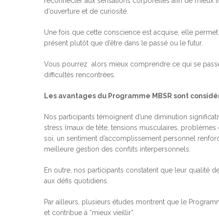
reconnecter aux sensations corporelles afin de mieux in
d’ouverture et de curiosité.
Une fois que cette conscience est acquise, elle permet d
présent plutôt que d’être dans le passé ou le futur.
Vous pourrez alors mieux comprendre ce qui se passe e
difficultés rencontrées.
Les avantages du Programme MBSR sont considé
Nos participants témoignent d’une diminution signific
stress (maux de tête, tensions musculaires, problèmes
soi, un sentiment d’accomplissement personnel renforc
meilleure gestion des conflits interpersonnels.
En outre, nos participants constatent que leur qualité d
aux défis quotidiens.
Par ailleurs, plusieurs études montrent que le Program
et contribue à “mieux vieillir”.