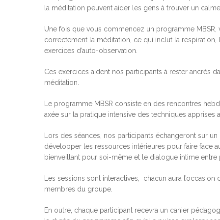
la méditation peuvent aider les gens à trouver un calme 
Une fois que vous commencez un programme MBSR, vous
correctement la méditation, ce qui inclut la respiration,
exercices d’auto-observation.
Ces exercices aident nos participants à rester ancrés da
méditation.
Le programme MBSR consiste en des rencontres hebdom
axée sur la pratique intensive des techniques apprise
Lors des séances, nos participants échangeront sur un 
développer les ressources intérieures pour faire face au
bienveillant pour soi-même et le dialogue intime entre 
Les sessions sont interactives, chacun aura l’occasion 
Hit enter to search or ESC to close
membres du groupe.
En outre, chaque participant recevra un cahier pédagog