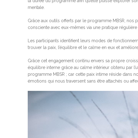
la durée du programme afin qu’elle puisse explorer s
mentale.
Grâce aux outils offerts par le programme MBSR, nos p
consciente avec eux-mêmes via une pratique régulière 
Les participants identifient leurs modes de fonctionnem
trouver la paix, l’équilibre et le calme en eux et amélior
Grâce cet engagement continu envers sa propre croiss
équilibre interne grâce au calme intérieur obtenu par l
programme MBSR ; car cette paix intime réside dans no
émotions qui nous traversent sans être attachés ou affe