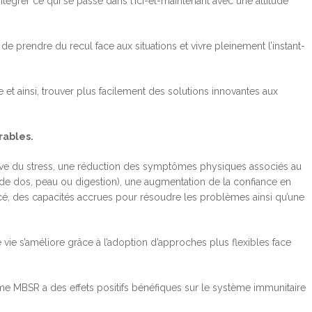
tégrer ce qui se passe dans l’ici-et-maintenant avec une attitude
e prendre du recul face aux situations et vivre pleinement l’instant-
t ainsi, trouver plus facilement des solutions innovantes aux
rables.
ative du stress, une réduction des symptômes physiques associés au
 de dos, peau ou digestion), une augmentation de la confiance en
é, des capacités accrues pour résoudre les problèmes ainsi qu’une
e vie s’améliore grâce à l’adoption d’approches plus flexibles face
me MBSR a des effets positifs bénéfiques sur le système immunitaire